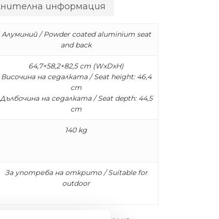
лнителна информация
Алуминий / Powder coated aluminium seat
and back
64,7×58,2×82,5 cm (WxDxH)
Височина на седалката / Seat height: 46,4
cm
Дълбочина на седалката / Seat depth: 44,5
cm
140 kg
За употреба на открито / Suitable for
outdoor