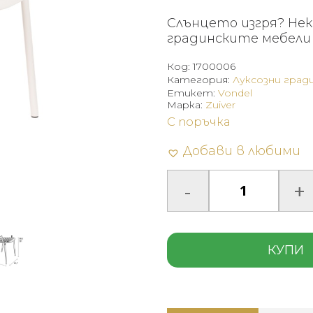
Слънцето изгря? Нек
градинските мебели 
Код:
1700006
Категория:
Луксозни град
Етикет:
Vondel
Марка:
Zuiver
С поръчка
Добави в любими
КУПИ