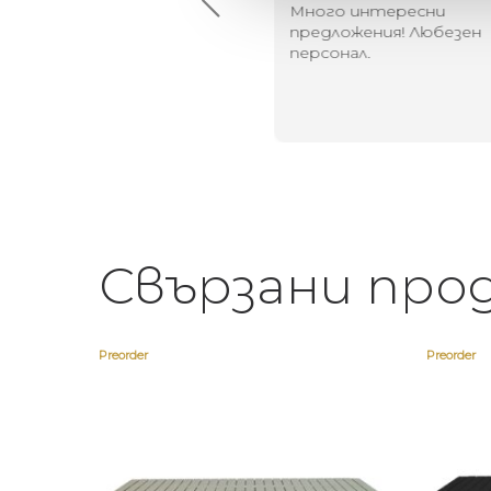
й-доброто място за
Много интересни
иятна атмосфера на
предложения! Любезен
щата ви или просто за
персонал.
егантен подарък
Свързани про
Preorder
Preorder