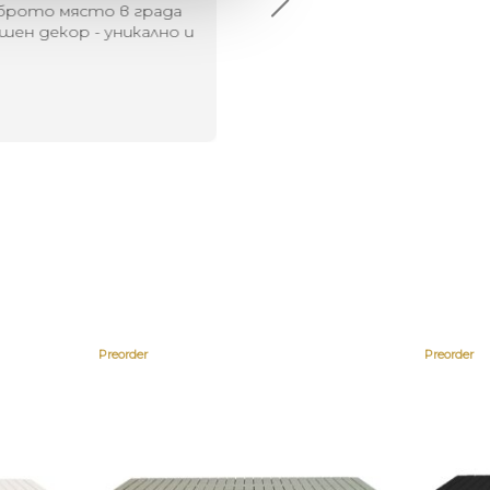
брото място в града
Хареса ми
шен декор - уникално и
о
Preorder
Preorder