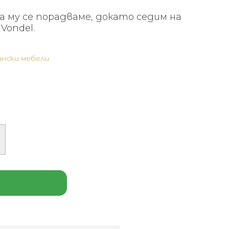
а му се порадваме, докато седим на
Vondel.
ински мебели