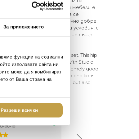
 се порадваме, докато седим на
el. Тази колекция градински мебели е
во със Studio APE. И как са се
е само изглеждат изключително добре,
За приложението
стремните метеорологични условия, с
кваме. Много дъжд и вятър, но също
 слънце.
 while sitting on Vondel garden set. This hip
авяме функции на социални
as designed in collaboration with Studio
ойто използвате сайта ни,
od job! This set is not only extremely good-
които може да я комбинират
nd made for the extreme weather conditions
нето от Ваша страна на
th. Think lots of rain and wind, but also
.
Разреши всички
елина Линковска
Евелина Петкова
18-08-10
2024-07-16