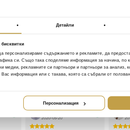
Слънцето изгря? Нека му
градинските мебели Vond
създадена в сътрудничест
справили! Тези мебели н
Детайли
но и са подходящи за ек
които понякога се сблъс
така и седмици неспирно
 бисквитки
Sun’s out? Yes? Let’s enjoy it
да персонализираме съдържанието и рекламите, да предост
and happening outdoor set w
афика си. Също така споделяме информация за начина, по к
APE. And boy did we do a go
ни медии, рекламните си партньори и партньори за анализ, 
looking, it is also sturdy a
т Вас информация или с такава, която са събрали от ползва
we sometimes have to deal wi
weeks of battering sunshine
Персонализация
Иван Иванов
Ив
2020-05-20
20