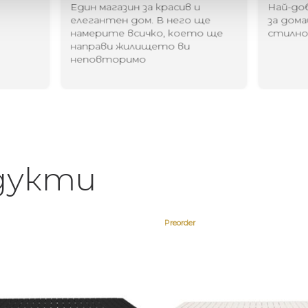
Един магазин за красив и
Най-до
елегантен дом. В него ще
за дома
намерите всичко, което ще
стилн
направи жилището ви
неповторимо
дукти
Preorder