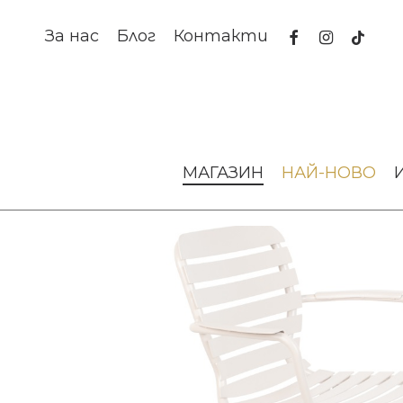
Skip
to
facebook
instagram
tiktok
За нас
Блог
Контакти
main
content
Начало
Луксозни градински мебели
СТОЛ VONDEL GAR
МАГАЗИН
НАЙ-НОВО