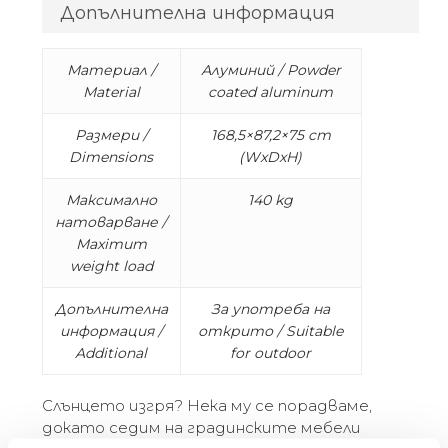
Допълнителна информация
Материал /
Алуминий / Powder
Material
coated aluminum
Размери /
168,5×87,2×75 cm
Dimensions
(WxDxH)
Максимално
140 kg
натоварване /
Maximum
weight load
Допълнителна
За употреба на
информация /
открито / Suitable
Additional
for outdoor
Слънцето изгря? Нека му се порадваме,
докато седим на градинските мебели