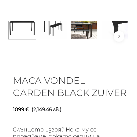
МАСА VONDEL
GARDEN BLACK ZUIVER
1099
€
(2,149.46 лв.)
Слънцето изгря? Нека му се
порадваме, докато седим на