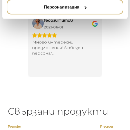
НАМАЛЕНИЕ
ZUIVER
Персонализация
DUTCHBONE
Георги Питов
Ива
2021-06-01
202
 за
Много интересни
Един маг
 на
предложения! Любезен
елегант
то за
персонал.
намерит
направи
неповт
Свързани продукти
Preorder
Preorder