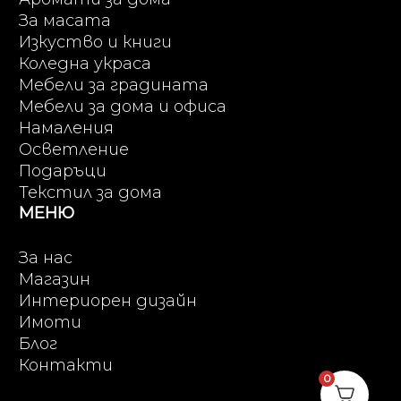
За масата
Изкуство и книги
Коледна украса
Мебели за градината
Мебели за дома и офиса
Намаления
Осветление
Подаръци
Текстил за дома
МЕНЮ
За нас
Магазин
Интериорен дизайн
Имоти
Блог
Контакти
0