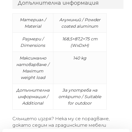
Допълнителна информация
Материал /
Алуминий / Powder
Material
coated aluminum
Размери /
168,5×87,2×75 cm
Dimensions
(WxDxH)
Максимално
140 kg
натоварване /
Maximum
weight load
Допълнителна
За употреба на
информация /
открито / Suitable
Additional
for outdoor
Слънцето изгря? Нека му се порадваме,
докато седим на градинските мебели
Vondel. Тази колекция градински мебели е