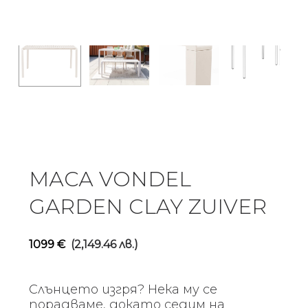
МАСА VONDEL
GARDEN CLAY ZUIVER
1099
€
(2,149.46 лв.)
Слънцето изгря? Нека му се
порадваме, докато седим на