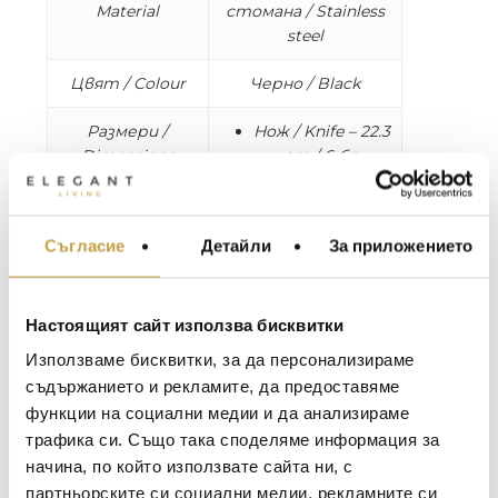
Material
стомана / Stainless
steel
Цвят / Colour
Черно / Black
Размери /
Нож / Knife – 22.3
Dimensions
cm / 6 бр
Вилица / Fork –
21.5 cm / 6 бр
Лъжица / Spoon
Съгласие
Детайли
За приложението
МЕБЕЛИ ЗА ДОМА И
– 21.3 cm / 6 бр
ОФИСА
Малка лъжичка /
Little spoon – 12.3
ОСВЕТЛЕНИЕ
Настоящият сайт използва бисквитки
cm / 6 бр
LALIQUE
АКСЕСОАРИ ЗА ИНТ
Използваме бисквитки, за да персонализираме
BACCARAT
ЗА МАСАТА
съдържанието и рекламите, да предоставяме
Допълнителна
Подходящи за
функции на социални медии и да анализираме
TOM DIXON
ТЕКСТИЛ ЗА ДОМА
информация /
миялна машина /
трафика си. Също така споделяме информация за
MICHAEL ARAM
Additional
Dishwasher safe
АРОМАТИ ЗА ДОМА
начина, по който използвате сайта ни, с
ASSOULINE
партньорските си социални медии, рекламните си