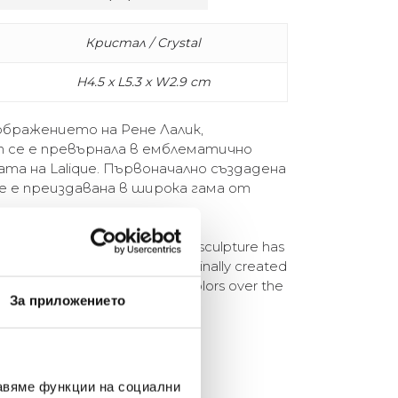
Кристал / Crystal
H4.5 x L5.3 x W2.9 cm
ъображението на Рене Лалик,
h се е превърнала в емблематично
та на Lalique. Първоначално създадена
е е преиздавана в широка гама от
ation of René Lalique, the Fish sculpture has
of the Lalique universe. Originally created
en reissued in a wide range of colors over the
За приложението
авяме функции на социални
елина Линковска
Евелина Петкова