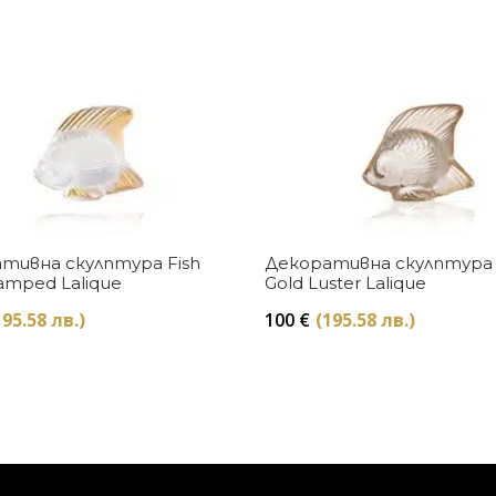
Купи
Купи
тивна скулптура Fish
Декоративна скулптура 
amped Lalique
Gold Luster Lalique
195.58 лв.)
100
€
(195.58 лв.)