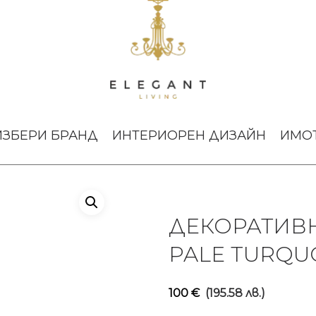
тури
Декоративна скулптура Fish Pale Turquoise Lalique
ИЗБЕРИ БРАНД
ИНТЕРИОРЕН ДИЗАЙН
ИМО
ДЕКОРАТИВН
PALE TURQUO
100
€
(195.58 лв.)