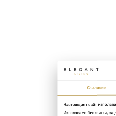
Съгласие
Настоящият сайт използва
Използваме бисквитки, за 
Maxim Behar
Георги Питов