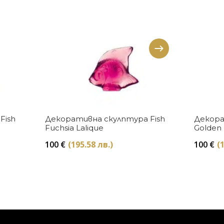
Купи
Fish
Декоративна скулптура Fish
Декора
Fuchsia Lalique
Golden 
100
€
(195.58 лв.)
100
€
(