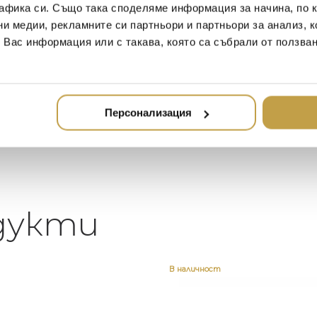
афика си. Също така споделяме информация за начина, по к
2020-05-20
20
ни медии, рекламните си партньори и партньори за анализ, 
т Вас информация или с такава, която са събрали от ползва
Един магазин за красив и
Най-до
елегантен дом. В него ще
за дома
намерите всичко, което ще
стилн
направи жилището ви
неповторимо
Персонализация
дукти
В наличност