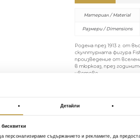
Материал / Material
Размери / Dimensions
Родена през 1913 г. от в
скулптурната фигура Fis
произведение от вселена
в тюркоаз, през годинит
цветове.
Born in 1913 from the imagin
become an emblematic piece 
in turquoise, it has since be
Детайли
years.
 бисквитки
да персонализираме съдържанието и рекламите, да предост
Иван Иванов
Ив