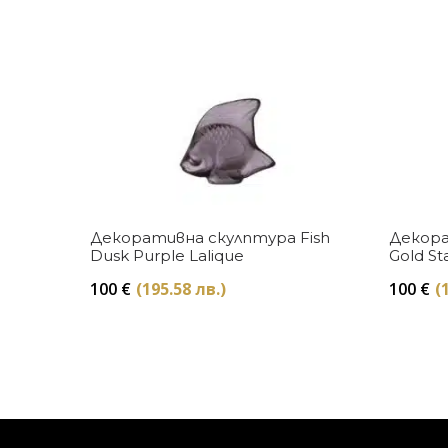
Купи
Декоративна скулптура Fish
Декора
Dusk Purple Lalique
Gold St
100
€
(195.58 лв.)
100
€
(