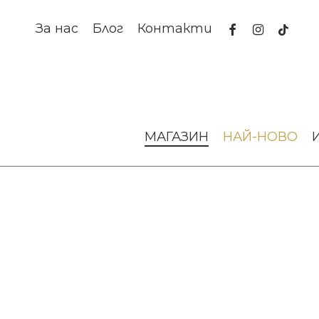
Skip
to
facebook
instagram
tiktok
За нас
Блог
Контакти
main
content
Начало
Аксесоари за интериора
Декоративни скулп
МАГАЗИН
НАЙ-НОВО