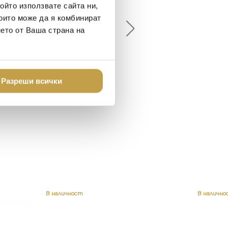
ойто използвате сайта ни,
18-08-10
2024-07-16
които може да я комбинират
нето от Ваша страна на
брото място в града
Хареса ми
шен декор - уникално и
о
Разреши всички
В наличност
В налично