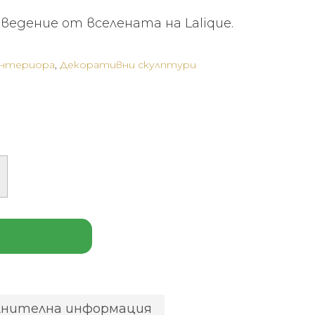
едение от вселената на Lalique.
интериора
,
Декоративни скулптури
лнителна информация