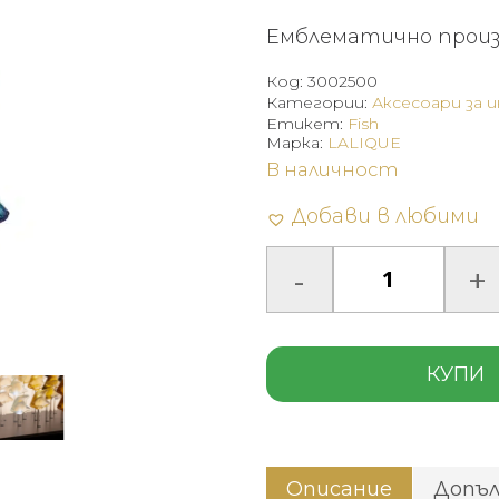
Емблематично произв
Код:
3002500
Категории:
Аксесоари за 
Етикет:
Fish
Марка:
LALIQUE
В наличност
Добави в любими
КУПИ
Описание
Допъ