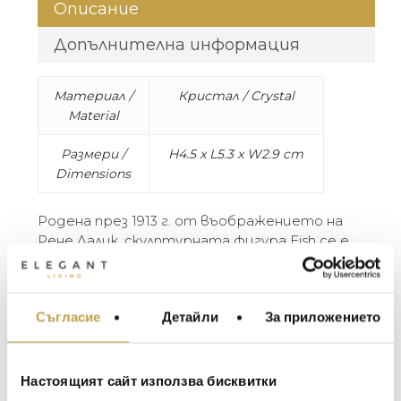
Описание
Допълнителна информация
Материал /
Кристал / Crystal
Material
Размери /
H4.5 x L5.3 x W2.9 cm
Dimensions
Родена през 1913 г. от въображението на
Рене Лалик, скулптурната фигура Fish се е
превърнала в емблематично
произведение от вселената на Lalique.
Първоначално създадена в тюркоаз, през
Съгласие
Детайли
За приложението
МЕБЕЛИ ЗА ДОМА И
годините е преиздавана в широка гама
ОФИСА
от цветове.
ОСВЕТЛЕНИЕ
Born in 1913 from the imagination of René
Настоящият сайт използва бисквитки
LALIQUE
Lalique, the Fish sculpture has become an
АКСЕСОАРИ ЗА ИНТ