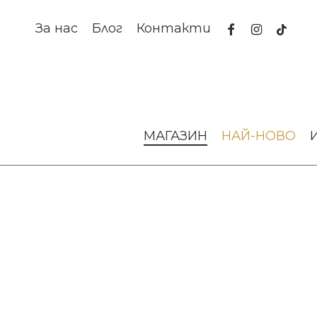
Skip
to
facebook
instagram
tiktok
За нас
Блог
Контакти
main
content
Начало
Аксесоари за интериора
Декоративни скулп
МАГАЗИН
НАЙ-НОВО