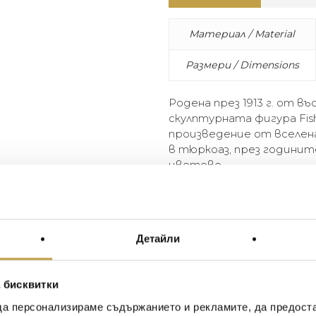
Материал / Material
Размери / Dimensions
Родена през 1913 г. от в
скулптурната фигура Fis
произведение от вселена
в тюркоаз, през годинит
цветове.
Born in 1913 from the imagin
become an emblematic piece 
in turquoise, it has since be
Детайли
years.
 бисквитки
да персонализираме съдържанието и рекламите, да предост
Иван Иванов
Ив