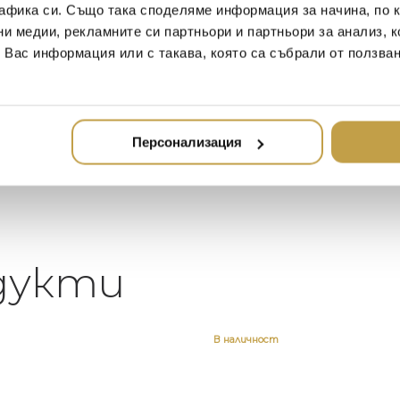
афика си. Също така споделяме информация за начина, по к
2020-05-20
20
ни медии, рекламните си партньори и партньори за анализ, 
т Вас информация или с такава, която са събрали от ползва
Един магазин за красив и
Най-до
елегантен дом. В него ще
за дома
намерите всичко, което ще
стилн
направи жилището ви
неповторимо
Персонализация
дукти
В наличност