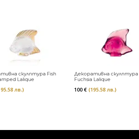
Купи
Купи
тивна скулптура Fish
Декоративна скулптура 
amped Lalique
Fuchsia Lalique
195.58 лв.)
100
€
(195.58 лв.)