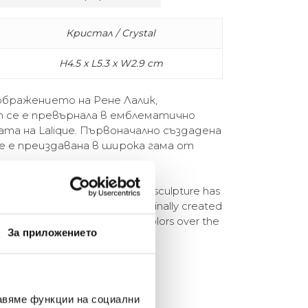
Кристал / Crystal
H4.5 x L5.3 x W2.9 cm
ъображението на Рене Лалик,
h се е превърнала в емблематично
та на Lalique. Първоначално създадена
е е преиздавана в широка гама от
ation of René Lalique, the Fish sculpture has
of the Lalique universe. Originally created
en reissued in a wide range of colors over the
За приложението
авяме функции на социални
елина Линковска
Евелина Петкова