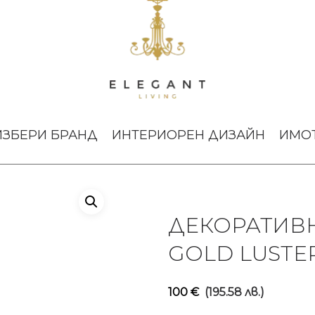
тури
Декоративна скулптура Fish Gold Luster Lalique
ИЗБЕРИ БРАНД
ИНТЕРИОРЕН ДИЗАЙН
ИМО
ДЕКОРАТИВН
GOLD LUSTE
100
€
(195.58 лв.)