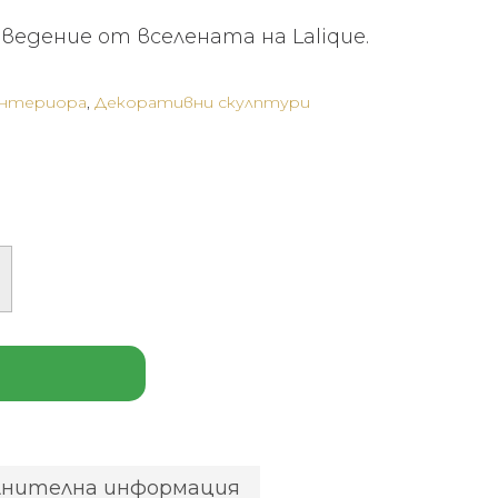
едение от вселената на Lalique.
интериора
,
Декоративни скулптури
лнителна информация