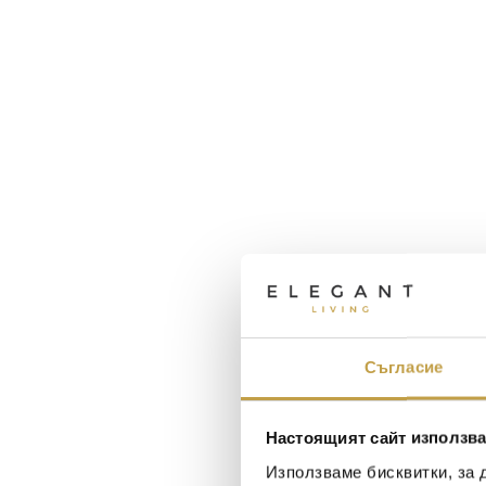
Съгласие
Настоящият сайт използва
Използваме бисквитки, за 
Maxim Behar
Георги Питов