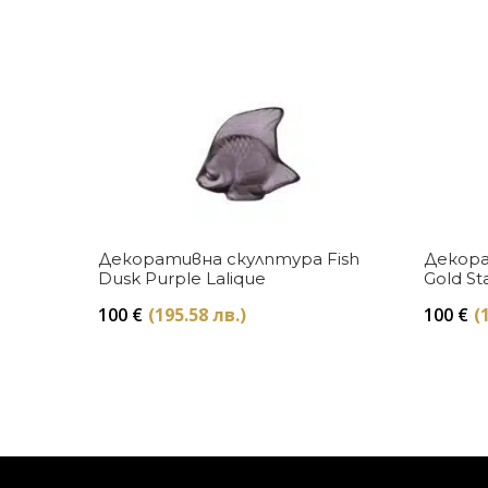
Купи
Декоративна скулптура Fish
Декора
Dusk Purple Lalique
Gold St
100
€
(195.58 лв.)
100
€
(