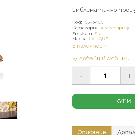
Емблематично произв
Код:
10543400
Категории:
Аксесоари за 
Етикет:
Fish
Марка:
LALIQUE
В наличност
Добави в любими
КУПИ
Описание
Допъ