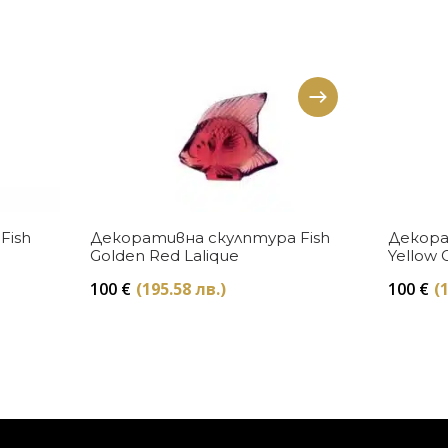
Купи
Fish
Декоративна скулптура Fish
Декора
Golden Red Lalique
Yellow 
100
€
(195.58 лв.)
100
€
(