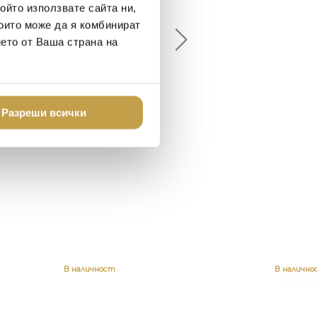
ойто използвате сайта ни,
18-08-10
2024-07-16
които може да я комбинират
нето от Ваша страна на
брото място в града
Хареса ми
шен декор - уникално и
о
Разреши всички
В наличност
В налично