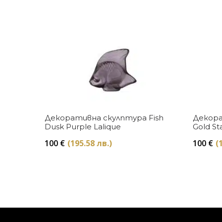
Купи
Декоративна скулптура Fish
Декора
Dusk Purple Lalique
Gold St
100
€
(195.58 лв.)
100
€
(