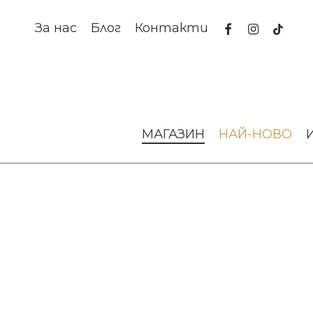
Skip
to
facebook
instagram
tiktok
За нас
Блог
Контакти
main
content
Начало
Аксесоари за интериора
Декоративни скулп
МАГАЗИН
НАЙ-НОВО