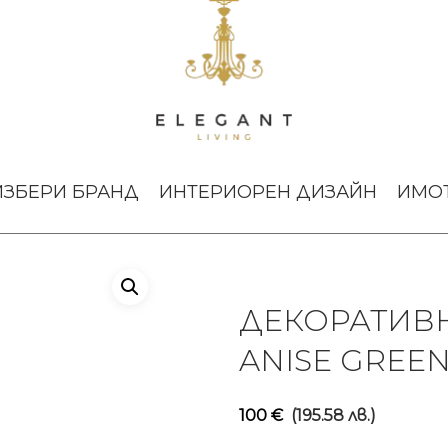
тури
Декоративна скулптура Fish Anise Green Lalique
ИЗБЕРИ БРАНД
ИНТЕРИОРЕН ДИЗАЙН
ИМО
ДЕКОРАТИВН
ANISE GREEN
100
€
(195.58 лв.)