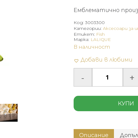
Емблематично произв
Код:
3003300
Категории:
Аксесоари за 
Етикет:
Fish
Марка:
LALIQUE
В наличност
Добави в любими
КУПИ
Описание
Допъ