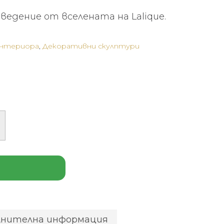
едение от вселената на Lalique.
интериора
,
Декоративни скулптури
лнителна информация