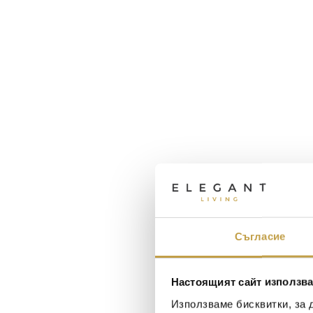
Съгласие
Настоящият сайт използва
Използваме бисквитки, за 
Огнян Ковачев
Maxim Behar