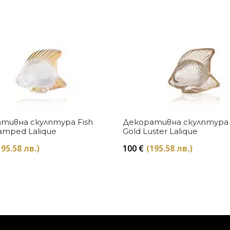
Купи
Купи
тивна скулптура Fish
Декоративна скулптура 
amped Lalique
Gold Luster Lalique
195.58 лв.)
100
€
(195.58 лв.)