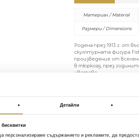
Материал / Material
Размери / Dimensions
Родена през 1913 г. от в
скулптурната фигура Fis
произведение от вселена
в тюркоаз, през годинит
цветове.
Born in 1913 from the imagin
become an emblematic piece 
in turquoise, it has since be
Детайли
years.
 бисквитки
да персонализираме съдържанието и рекламите, да предост
Георги Питов
Ив