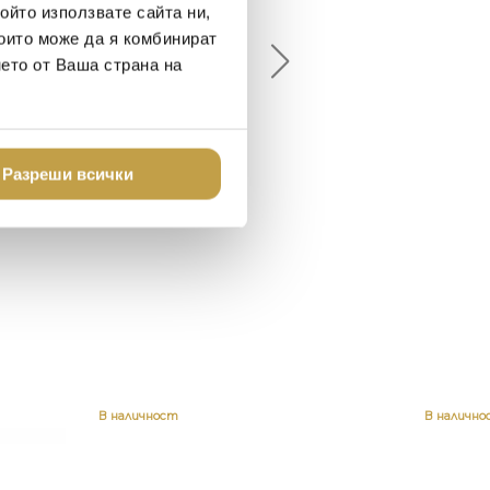
ойто използвате сайта ни,
20-05-20
2018-08-10
които може да я комбинират
нето от Ваша страна на
газин за красив и
Най-доброто място в град
тен дом. В него ще
за домашен декор - уникално
те всичко, което ще
стилно
и жилището ви
торимо
Разреши всички
В наличност
В налично