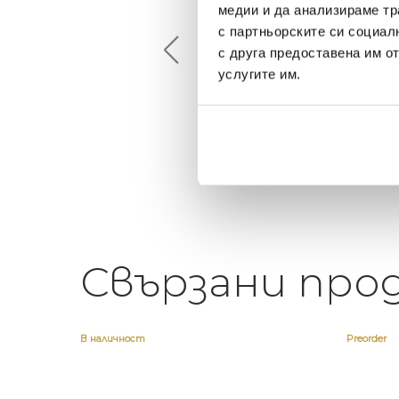
медии и да анализираме тр
2024-09-18
2022-06-18
с партньорските си социал
с друга предоставена им о
вероятен асортимент и
Най-доброто място за
услугите им.
мпетентни консултанти
приятна атмосфера на
къщата ви или просто 
елегантен подарък
Свързани про
В наличност
Preorder