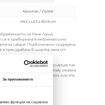
Кристал / Crystal
H4.5 x L5.3 x W2.9 cm
ъображението на Рене Лалик,
h се е превърнала в емблематично
та на Lalique. Първоначално създадена
е е преиздавана в широка гама от
ation of René Lalique, the Fish sculpture has
of the Lalique universe. Originally created
en reissued in a wide range of colors over the
За приложението
авяме функции на социални
ан Иванов
Ивелина Линковска