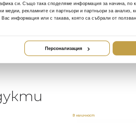
афика си. Също така споделяме информация за начина, по к
2021-06-01
20
ни медии, рекламните си партньори и партньори за анализ, 
т Вас информация или с такава, която са събрали от ползва
Много интересни
Един ма
предложения! Любезен
елеган
за
персонал.
намери
направ
непов
Персонализация
дукти
В наличност