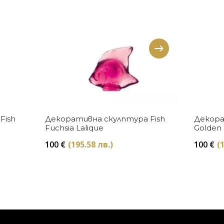
Купи
Fish
Декоративна скулптура Fish
Декора
Fuchsia Lalique
Golden 
100
€
(195.58 лв.)
100
€
(