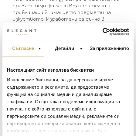
правят тези фигурки възхитителни и
привличащи вниманието предмети на
изкуството. Изработени са ръчно в
бразилското керамично студио Cores da
Terra. Музите се предлагат в три цвята
(бяло, охра и естествена глина) и три
размера (small, plus, large). Разликите в
Съгласие
Детайли
За приложението
МЕБЕЛИ ЗА ДОМА И
цвета и размера са естествен резултат
ОФИСА
от занаятчийския производствен процес.
ОСВЕТЛЕНИЕ
Настоящият сайт използва бисквитки
The Muses are elegant ceramic figurines
LALIQUE
АКСЕСОАРИ ЗА ИНТ
designed by the Belgian sculptor Renaat
Използваме бисквитки, за да персонализираме
BACCARAT
Ramon. They are characters from Greek
ЗА МАСАТА
съдържанието и рекламите, да предоставяме
mythology and represent the daughters of the
функции на социални медии и да анализираме
TOM DIXON
ТЕКСТИЛ ЗА ДОМА
gods Zeus and Mnemosyne. In ancient tales,
трафика си. Също така споделяме информация за
MICHAEL ARAM
the Muses are regarded as inspirational
АРОМАТИ ЗА ДОМА
начина, по който използвате сайта ни, с
goddesses of literature, science and the arts.
ASSOULINE
партньорските си социални медии, рекламните си
ИЗКУСТВО И КНИГИ
The subtle femininity and the contrast between
партньори и партньори за анализ, които може да я
sharp and smooth lines make these figurines
SELETTI
ВИСОК КЛАС МЕБЕЛ
комбинират с друга предоставена им от Вас
enrapturing and eye-catching art objects. They