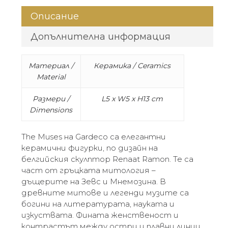
Описание
Допълнителна информация
Материал /
Керамика / Ceramics
Material
Размери /
L5 x W5 x H13 cm
Dimensions
The Muses на Gardeco са елегантни
керамични фигурки, по дизайн на
белгийския скулптор Renaat Ramon. Те са
част от гръцката митология –
дъщерите на Зевс и Мнемозина. В
древните митове и легенди музите са
богини на литературата, науката и
изкуствата. Фината женственост и
контрастът между остри и плавни линии