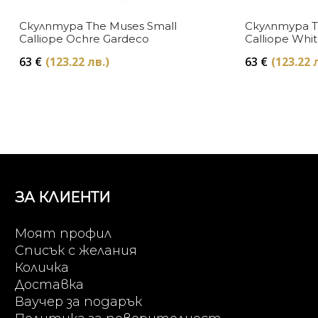
Скулптура The Muses Small
Скулптура T
Calliope Ochre Gardeco
Calliope Whi
63
€
(123.22 лв.)
63
€
(123.22 
ЗА КЛИЕНТИ
Моят профил
Списък с желания
Количка
Доставка
Ваучер за подарък