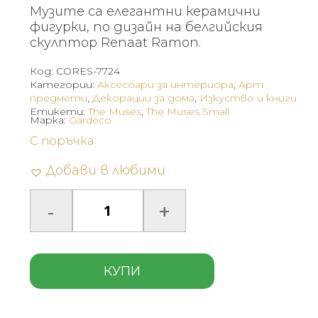
Музите са елегантни керамични
фигурки, по дизайн на белгийския
скулптор Renaat Ramon.
Код:
CORES-7724
Категории:
Аксесоари за интериора
,
Арт
предмети
,
Декорации за дома
,
Изкуство и книги
Етикети:
The Muses
,
The Muses Small
Марка:
Gardeco
С поръчка
Добави в любими
КУПИ