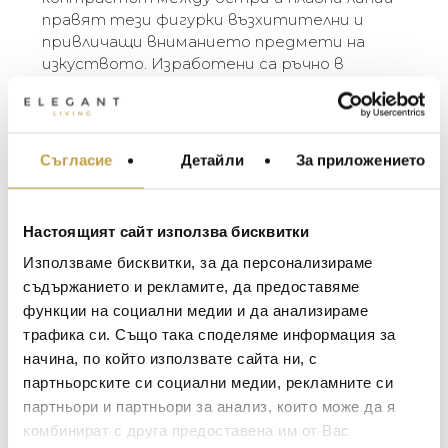
правят тези фигурки възхитителни и
привличащи вниманието предмети на
изкуството. Изработени са ръчно в
бразилското керамично студио Cores da
Terra. Музите се предлагат в три цвята
(бяло, охра и естествена глина) и три
размера (small, plus, large). Разликите в
Съгласие
Детайли
За приложението
МЕБЕЛИ ЗА ДОМА И
цвета и размера са естествен резултат
ОФИСА
от занаятчийския производствен процес.
ОСВЕТЛЕНИЕ
Настоящият сайт използва бисквитки
The Muses are elegant ceramic figurines
LALIQUE
АКСЕСОАРИ ЗА ИНТ
designed by the Belgian sculptor Renaat
Използваме бисквитки, за да персонализираме
BACCARAT
Ramon. They are characters from Greek
ЗА МАСАТА
съдържанието и рекламите, да предоставяме
mythology and represent the daughters of the
функции на социални медии и да анализираме
TOM DIXON
ТЕКСТИЛ ЗА ДОМА
gods Zeus and Mnemosyne. In ancient tales,
трафика си. Също така споделяме информация за
MICHAEL ARAM
the Muses are regarded as inspirational
АРОМАТИ ЗА ДОМА
начина, по който използвате сайта ни, с
goddesses of literature, science and the arts.
ASSOULINE
партньорските си социални медии, рекламните си
ИЗКУСТВО И КНИГИ
The subtle femininity and the contrast between
партньори и партньори за анализ, които може да я
SELETTI
sharp and smooth lines make these figurines
ВИСОК КЛАС МЕБЕЛ
комбинират с друга предоставена им от Вас
enrapturing and eye-catching art objects. They