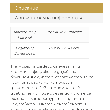
Описание
Допълнителна информация
Материал /
Керамика / Ceramics
Material
Размери /
L5 x W5 x H13 cm
Dimensions
The Muses на Gardeco са елегантни
керамични фигурки, по дизайн на
белгийския скулптор Renaat Ramon. Те са
част от гръцката митология –
дъщерите на Зевс и Мнемозина. В
древните митове и легенди музите са
богини на литературата, науката и
изкуствата. Фината женственост и
контрастът между остри и плавни линии