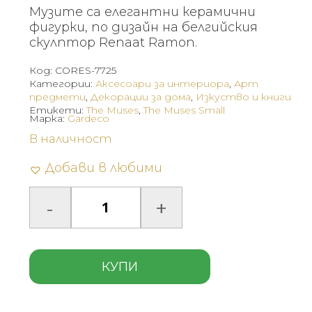
Музите са елегантни керамични
фигурки, по дизайн на белгийския
скулптор Renaat Ramon.
Код:
CORES-7725
Категории:
Аксесоари за интериора
,
Арт
предмети
,
Декорации за дома
,
Изкуство и книги
Етикети:
The Muses
,
The Muses Small
Марка:
Gardeco
В наличност
Добави в любими
КУПИ