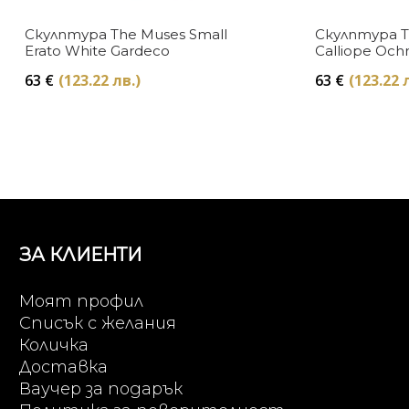
Скулптура The Muses Small
Скулптура T
Erato White Gardeco
Calliope Och
63
€
(123.22 лв.)
63
€
(123.22 
ЗА КЛИЕНТИ
Моят профил
Списък с желания
Количка
Доставка
Ваучер за подарък