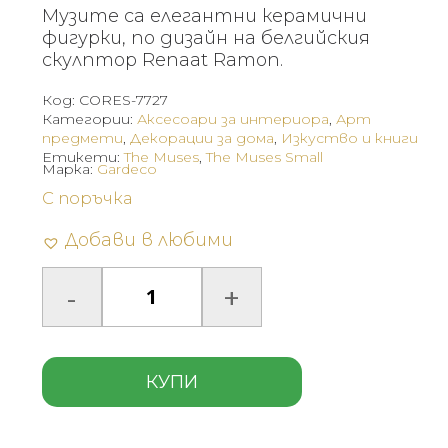
Музите са елегантни керамични
фигурки, по дизайн на белгийския
скулптор Renaat Ramon.
Код:
CORES-7727
Категории:
Аксесоари за интериора
,
Арт
предмети
,
Декорации за дома
,
Изкуство и книги
Етикети:
The Muses
,
The Muses Small
Марка:
Gardeco
С поръчка
Добави в любими
КУПИ