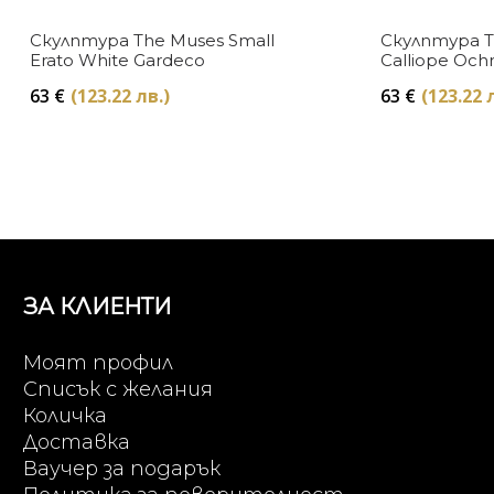
Скулптура The Muses Small
Скулптура T
Erato White Gardeco
Calliope Och
63
€
(123.22 лв.)
63
€
(123.22 
ЗА КЛИЕНТИ
Моят профил
Списък с желания
Количка
Доставка
Ваучер за подарък