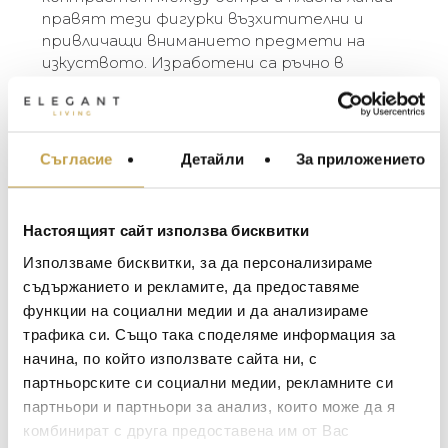
правят тези фигурки възхитителни и
привличащи вниманието предмети на
изкуството. Изработени са ръчно в
бразилското керамично студио Cores da
Terra. Музите се предлагат в три цвята
(бяло, охра и естествена глина) и три
размера (small, plus, large). Разликите в
Съгласие
Детайли
За приложението
МЕБЕЛИ ЗА ДОМА И
цвета и размера са естествен резултат
ОФИСА
от занаятчийския производствен процес.
ОСВЕТЛЕНИЕ
Настоящият сайт използва бисквитки
The Muses are elegant ceramic figurines
LALIQUE
АКСЕСОАРИ ЗА ИНТ
designed by the Belgian sculptor Renaat
Използваме бисквитки, за да персонализираме
BACCARAT
Ramon. They are characters from Greek
ЗА МАСАТА
съдържанието и рекламите, да предоставяме
mythology and represent the daughters of the
функции на социални медии и да анализираме
TOM DIXON
ТЕКСТИЛ ЗА ДОМА
gods Zeus and Mnemosyne. In ancient tales,
трафика си. Също така споделяме информация за
MICHAEL ARAM
the Muses are regarded as inspirational
АРОМАТИ ЗА ДОМА
начина, по който използвате сайта ни, с
goddesses of literature, science and the arts.
ASSOULINE
партньорските си социални медии, рекламните си
ИЗКУСТВО И КНИГИ
The subtle femininity and the contrast between
партньори и партньори за анализ, които може да я
sharp and smooth lines make these figurines
SELETTI
ВИСОК КЛАС МЕБЕЛ
комбинират с друга предоставена им от Вас
enrapturing and eye-catching art objects. They