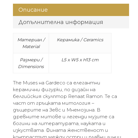
Описание
Допълнителна информация
Материал /
Керамика / Ceramics
Material
Размери /
L5 x W5 x H13 cm
Dimensions
The Muses на Gardeco са елегантни
керамични фигурки, по дизайн на
белгийския скулптор Renaat Ramon. Те са
част от гръцката митология –
дъщерите на Зевс и Мнемозина. В
древните митове и легенди музите са
богини на литературата, науката и
изкуствата. Фината женственост и
контрастът между остри и плавни линии