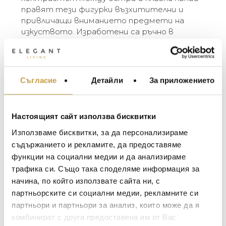
правят тези фигурки възхитителни и
привличащи вниманието предмети на
изкуството. Изработени са ръчно в
бразилското керамично студио Cores da
Terra. Музите се предлагат в три цвята
(бяло, охра и естествена глина) и три
размера (small, plus, large). Разликите в
Съгласие
Детайли
За приложението
МЕБЕЛИ ЗА ДОМА И
цвета и размера са естествен резултат
ОФИСА
от занаятчийския производствен процес.
ОСВЕТЛЕНИЕ
Настоящият сайт използва бисквитки
The Muses are elegant ceramic figurines
LALIQUE
АКСЕСОАРИ ЗА ИНТ
designed by the Belgian sculptor Renaat
Използваме бисквитки, за да персонализираме
BACCARAT
Ramon. They are characters from Greek
ЗА МАСАТА
съдържанието и рекламите, да предоставяме
mythology and represent the daughters of the
функции на социални медии и да анализираме
TOM DIXON
ТЕКСТИЛ ЗА ДОМА
gods Zeus and Mnemosyne. In ancient tales,
трафика си. Също така споделяме информация за
MICHAEL ARAM
the Muses are regarded as inspirational
АРОМАТИ ЗА ДОМА
начина, по който използвате сайта ни, с
goddesses of literature, science and the arts.
ASSOULINE
партньорските си социални медии, рекламните си
ИЗКУСТВО И КНИГИ
The subtle femininity and the contrast between
партньори и партньори за анализ, които може да я
sharp and smooth lines make these figurines
SELETTI
ВИСОК КЛАС МЕБЕЛ
комбинират с друга предоставена им от Вас
enrapturing and eye-catching art objects. They