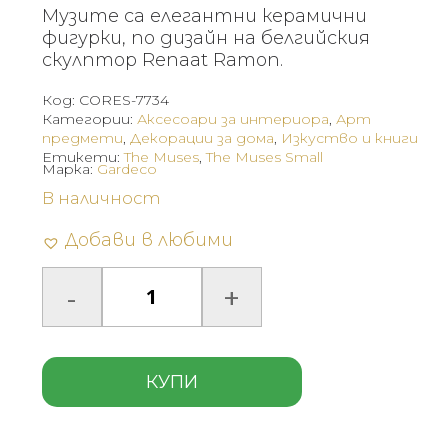
Музите са елегантни керамични
фигурки, по дизайн на белгийския
скулптор Renaat Ramon.
Код:
CORES-7734
Категории:
Аксесоари за интериора
,
Арт
предмети
,
Декорации за дома
,
Изкуство и книги
Етикети:
The Muses
,
The Muses Small
Марка:
Gardeco
В наличност
Добави в любими
КУПИ