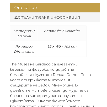
Описание
Допълнителна информация
Материал /
Керамика / Ceramics
Material
Размери /
L5 x W5 x H13 cm
Dimensions
The Muses на Gardeco са елегантни
керамични фигурки, по дизайн на
белгийския скулптор Renaat Ramon. Те са
част от гръцката митология –
дъщерите на Зевс и Мнемозина. В
древните митове и легенди музите са
богини на литературата, науката и
изкуствата. Фината женственост и
контрастът между остри и плавни линии