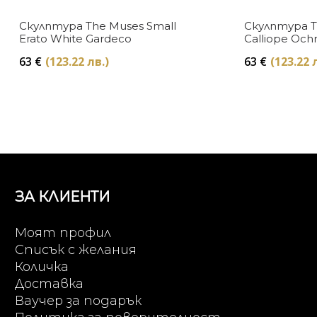
Скулптура The Muses Small
Скулптура T
Erato White Gardeco
Calliope Och
63
€
(123.22 лв.)
63
€
(123.22 
ЗА КЛИЕНТИ
Моят профил
Списък с желания
Количка
Доставка
Ваучер за подарък