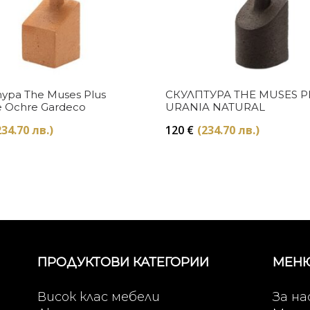
Купи
Купи
ура The Muses Plus
СКУЛПТУРА THE MUSES P
e Ochre Gardeco
URANIA NATURAL
234.70 лв.)
120
€
(234.70 лв.)
ПРОДУКТОВИ КАТЕГОРИИ
МЕН
Висок клас мебели
За на