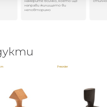
намерите всичко, което ще
стилн
направи жилището ви
неповторимо
дукти
ост
Preorder