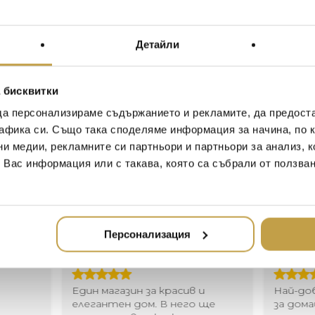
The Muses are elegant ceram
sculptor Renaat Ramon. The
Детайли
represent the daughters of
tales, the Muses are regarded
science and the arts. The su
 бисквитки
sharp and smooth lines make
catching art objects. They a
да персонализираме съдържанието и рекламите, да предост
Cores da Terra. The Muses ar
афика си. Също така споделяме информация за начина, по к
white, ochre and natural clay 
ни медии, рекламните си партньори и партньори за анализ, 
Differences in colour and size
т Вас информация или с такава, която са събрали от ползва
manufacturing process.
Персонализация
Иван Иванов
Ив
2020-05-20
20
Един магазин за красив и
Най-до
елегантен дом. В него ще
за дома