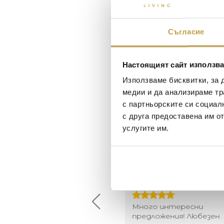
Съгласие
Настоящият сайт използва
Използваме бисквитки, за 
медии и да анализираме тр
с партньорските си социал
с друга предоставена им о
услугите им.
Maxim Behar
Георги Питов
2022-06-18
2021-06-01
й-доброто място за
Много интересни
иятна атмосфера на
предложения! Любезен