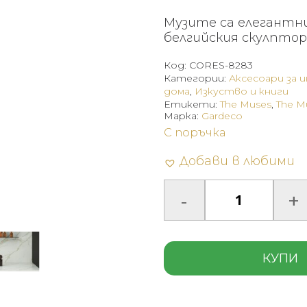
Музите са елегантни
белгийския скулптор
Код:
CORES-8283
Категории:
Аксесоари за 
дома
,
Изкуство и книги
Етикети:
The Muses
,
The M
Марка:
Gardeco
С поръчка
Добави в любими
КУПИ