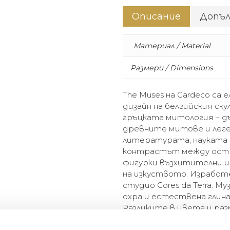
Описание
Допъ
Материал / Material
Размери / Dimensions
The Muses на Gardeco са 
дизайн на белгийския ску
гръцката митология – д
древните митове и леге
литературата, науката 
контрастът между остр
фигурки възхитителни 
на изкуството. Изработе
студио Cores da Terra. М
охра и естествена глина) и
Разликите в цвета и ра
занаятчийския производ