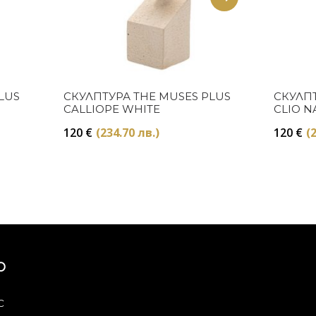
Купи
LUS
СКУЛПТУРА THE MUSES PLUS
СКУЛПТ
CALLIOPE WHITE
CLIO N
120
€
(234.70 лв.)
120
€
(
Ю
с