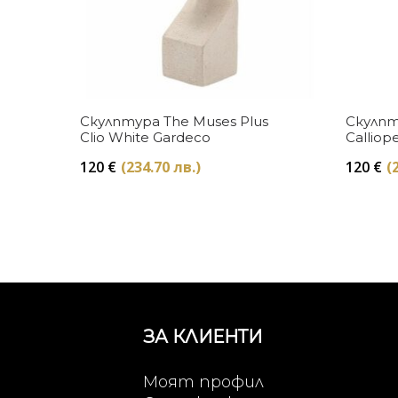
Купи
Скулптура The Muses Plus
Скулпт
Clio White Gardeco
Calliop
120
€
(234.70 лв.)
120
€
(
ЗА КЛИЕНТИ
Моят профил