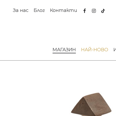
Skip
to
facebook
instagram
tiktok
За нас
Блог
Контакти
main
content
Начало
Изкуство и книги
Арт предмети
Скулпту
МАГАЗИН
НАЙ-НОВО