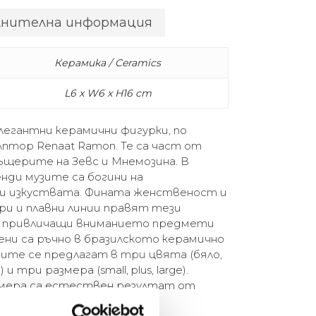
лнителна информация
Керамика / Ceramics
L6 x W6 x H16 cm
елегантни керамични фигурки, по
лптор Renaat Ramon. Те са част от
ъщерите на Зевс и Мнемозина. В
нди музите са богини на
и изкуствата. Фината женственост и
и и плавни линии правят тези
и привличащи вниманието предмети
ни са ръчно в бразилското керамично
узите се предлагат в три цвята (бяло,
 три размера (small, plus, large).
змера са естествен резултат от
ствен процес.