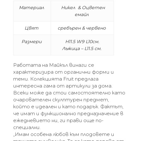
Материал
Никел & Оцветен
емайл
Цвят
сребърен & червено
Размери
H11.5 W9 L10см.
Лъжица – L11.5 см.
Работата на Майкъл винаги се
характеризира от органични форми и
теми. Колекцията Fruit предлага
интересна гама от артикули за дома.
Всеки може да стои самостоятелно като
очарователен скулптурен предмет,
който е идеален и като подарък. Фактът,
че имат и функционално предназначение в
ежедневието ни, ги прави още по-
специални.
„Имам особена любов към плодовете и