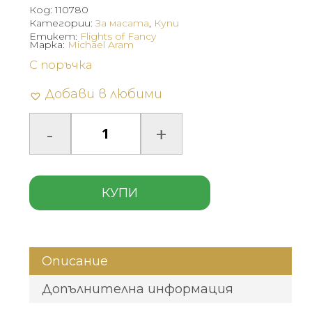
Код:
110780
Категории:
За масата
,
Купи
Етикет:
Flights of Fancy
Марка:
Michael Aram
С поръчка
Добави в любими
КУПИ
Описание
Допълнителна информация