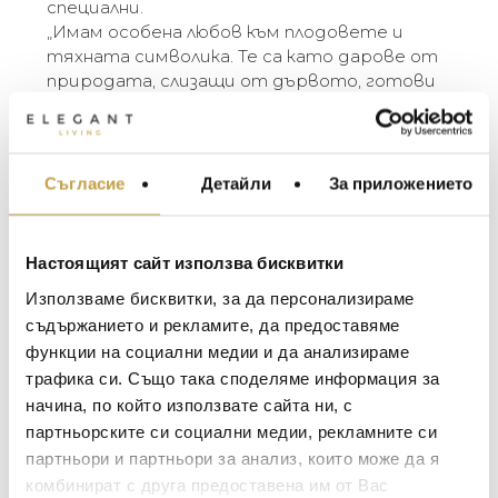
специални.
„Имам особена любов към плодовете и
тяхната символика. Те са като дарове от
природата, слизащи от дървото, готови
да ни подхранват. Узрелите им форми
вече напомнят за съдове. Ябълката по
принцип е символ на любовта,
плодородието, дори изкушението. За мен
Съгласие
Детайли
За приложението
МЕБЕЛИ ЗА ДОМА И
той представлява и града, който обичам
ОФИСА
– Ню Йорк.” – Michael Aram
ОСВЕТЛЕНИЕ
Настоящият сайт използва бисквитки
Michael’s work is always typified by organic
LALIQUE
АКСЕСОАРИ ЗА ИНТ
Използваме бисквитки, за да персонализираме
shapes and themes. The Fruit Collection offers
BACCARAT
ЗА МАСАТА
съдържанието и рекламите, да предоставяме
an interesting range of items for the home. Each
can stand on its own as a simple and charming
функции на социални медии и да анализираме
TOM DIXON
ТЕКСТИЛ ЗА ДОМА
sculptural object that’s perfect for oneself or as
трафика си. Също така споделяме информация за
MICHAEL ARAM
a gift. The fact that they also have a functional
АРОМАТИ ЗА ДОМА
начина, по който използвате сайта ни, с
purpose in our daily lives makes them even
ASSOULINE
партньорските си социални медии, рекламните си
ИЗКУСТВО И КНИГИ
more special.
партньори и партньори за анализ, които може да я
SELETTI
“I have a particular love of fruits and their
ВИСОК КЛАС МЕБЕЛ
комбинират с друга предоставена им от Вас
symbolism. They are like gifts from nature,