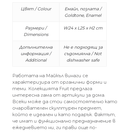
Цвят / Colour
Емайл, позлата /
Goldtone, Enamel
Размери /
W24 x L25 x H2 cm
Dimensions
Допълнителна
Не е подходящ за
информация /
съдомиялна / Not
Additional
dishwasher safe
Работата на Майкъл винаги се
характеризира от органични форми и
теми. Колекцията Fruit предлага
интересна гама от артикули за дома.
Всеки може да стои самостоятелно като
очарователен скулптурен предмет,
който е идеален и като подарък. Фактът,
че имат и функционално предназначение в
ежедневието ни, ги прави още по-