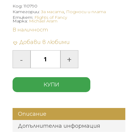
Код:
110790
Категории:
За масата
,
Подноси и плата
Етикет:
Flights of Fancy
Марка:
Michael Aram
В наличност
Добави в любими
КУПИ
Описание
Допълнителна информация