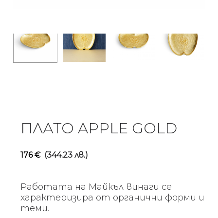
ПЛАТО APPLE GOLD
176
€
(344.23 лв.)
Работата на Майкъл винаги се
характеризира от органични форми и
теми.