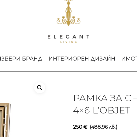
Рамка за снимка Stars Gold 4×6 L’Objet
ИЗБЕРИ БРАНД
ИНТЕРИОРЕН ДИЗАЙН
ИМО
РАМКА ЗА С
4×6 L’OBJET
250
€
(488.96 лв.)