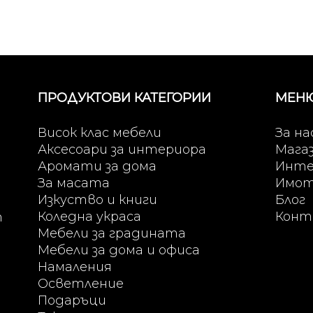
ПРОДУКТОВИ КАТЕГОРИИ
МЕН
Висок клас мебели
За на
Аксесоари за интериора
Мага
Аромати за дома
Инте
За масата
Имо
Изкуство и книги
Блог
Коледна украса
Конт
т
Мебели за градината
Мебели за дома и офиса
Намаления
Осветление
Подаръци