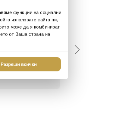
авяме функции на социални
ойто използвате сайта ни,
които може да я комбинират
елина Линковска
Евелина Петкова
нето от Ваша страна на
18-08-10
2024-07-16
брото място в града
Хареса ми
шен декор - уникално и
о
Разреши всички