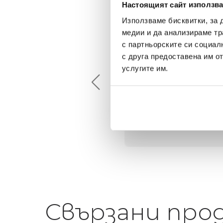
Настоящият сайт използва
Използваме бисквитки, за 
медии и да анализираме тр
с партньорските си социал
Maxim Behar
Георги Питов
с друга предоставена им о
2022-06-18
2021-06-01
услугите им.
й-доброто място за
Много интересни
иятна атмосфера на
предложения! Любезен
щата ви или просто за
персонал.
егантен подарък
Свързани про