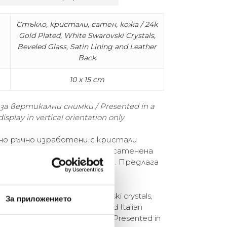
Стъкло, кристали, сатен, кожа / 24k
Gold Plated, White Swarovski Crystals,
Beveled Glass, Satin Lining and Leather
Back
10 x 15 cm
 за вертикални снимки / Presented in a
display in vertical orientation only
но ръчно изработени с кристали
латинено покритие, стъкло, сатенена
 и велур с красиви детайли. Предлага
кутия.
usly handcrafted with Swarovski crystals,
За приложението
, beveled glass, satin lining and Italian
 beautifully detailed closures. Presented in