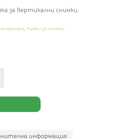
мка за вертикални снимки.
интериора
,
Рамки за снимки
лнителна информация