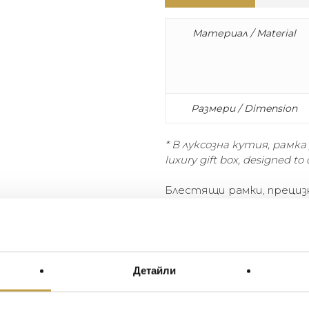
Материал / Material
Размери / Dimension
* В луксозна кутия, рамка
luxury gift box, designed to 
Блестящи рамки, прециз
Swarovski, 24K злато и п
подплата и гръб от кожа
се в луксозна подаръчна 
Shimmering frames, meticulo
Детайли
24K gold and platinum plating
leather and suede backs with