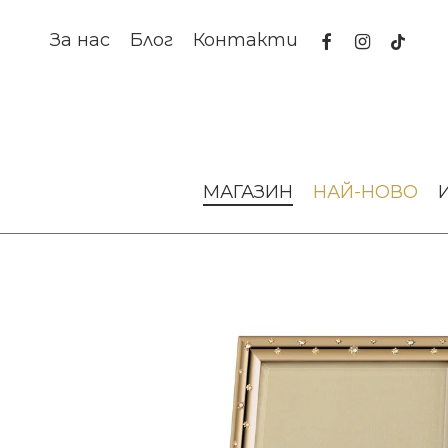
Skip
to
facebook
instagram
tiktok
За нас
Блог
Контакти
main
content
Начало
Аксесоари за интериора
Рамки за снимки
МАГАЗИН
НАЙ-НОВО