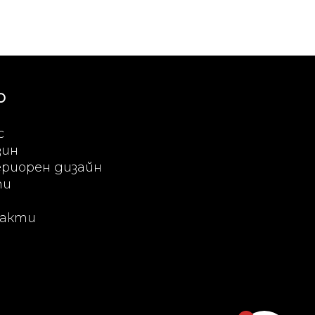
Ю
с
зин
риорен дизайн
ти
акти