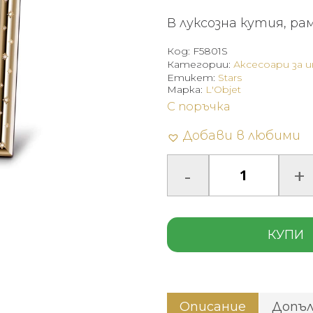
В луксозна кутия, ра
Код:
F5801S
Категории:
Аксесоари за 
Етикет:
Stars
Марка:
L'Objet
С поръчка
Добави в любими
КУПИ
Описание
Допъ