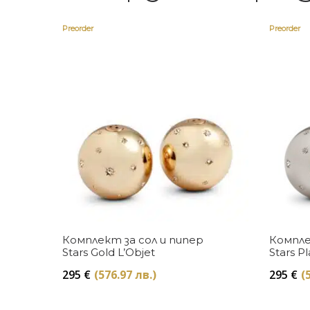
Preorder
Preorder
Купи
Комплект за сол и пипер
Компле
Stars Gold L’Objet
Stars P
295
€
(576.97 лв.)
295
€
(