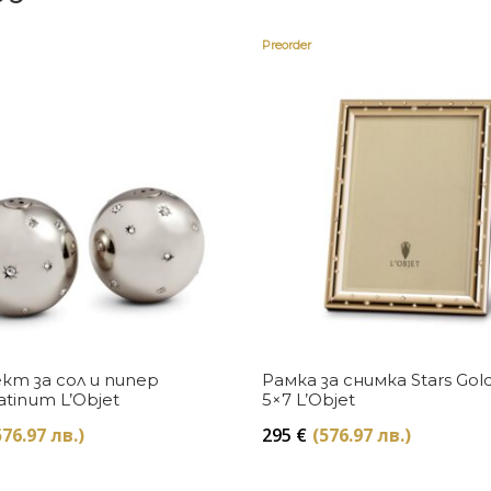
Preorder
Купи
Купи
кт за сол и пипер
Рамка за снимка Stars Gol
latinum L’Objet
5×7 L’Objet
576.97 лв.)
295
€
(576.97 лв.)