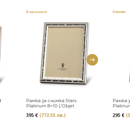
В наличност
Preorder
Купи
d
Рамка за снимка Stars
Рамка з
Platinum 8×10 L’Objet
Platinu
395
€
(772.55 лв.)
295
€
(