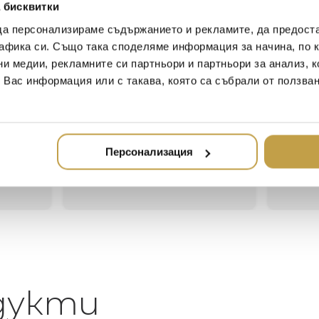
a luxury gift box.
 бисквитки
да персонализираме съдържанието и рекламите, да предост
афика си. Също така споделяме информация за начина, по к
ни медии, рекламните си партньори и партньори за анализ, 
Иван Иванов
Ив
т Вас информация или с такава, която са събрали от ползва
2020-05-20
20
Един магазин за красив и
Най-до
елегантен дом. В него ще
за дома
намерите всичко, което ще
стилн
Персонализация
направи жилището ви
неповторимо
дукти