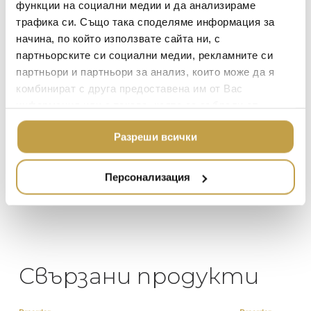
функции на социални медии и да анализираме
TOM DIXON
ТЕКСТИЛ ЗА ДОМА
трафика си. Също така споделяме информация за
MICHAEL ARAM
АРОМАТИ ЗА ДОМА
начина, по който използвате сайта ни, с
ASSOULINE
партньорските си социални медии, рекламните си
ИЗКУСТВО И КНИГИ
Георги Питов
Ива
партньори и партньори за анализ, които може да я
2021-06-01
202
SELETTI
ВИСОК КЛАС МЕБЕЛ
комбинират с друга предоставена им от Вас
L’OBJET
информация или с такава, която са събрали от
ЛУКСОЗНИ ГРАДИН
 за
Много интересни
Един маг
МЕБЕЛИ
ползването от Ваша страна на услугите им.
 на
предложения! Любезен
елегант
DOLCE & GABBANA C
Разреши всички
то за
персонал.
намерит
ПОДАРЪЦИ
ETHNICRAFT
направи
неповт
НАМАЛЕНИЕ
ZUIVER
Персонализация
DUTCHBONE
Свързани продукти