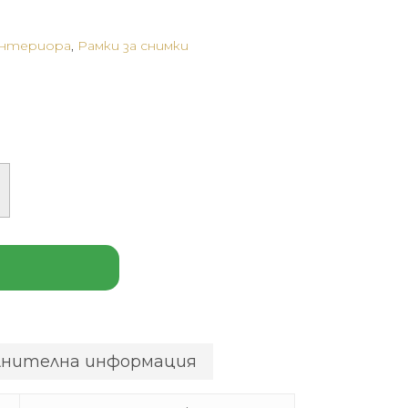
интериора
,
Рамки за снимки
лнителна информация