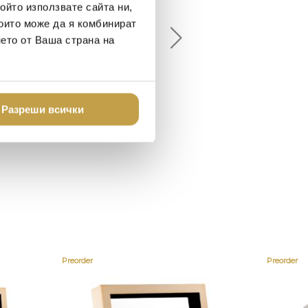
ойто използвате сайта ни,
18-08-10
2024-07-16
които може да я комбинират
нето от Ваша страна на
брото място в града
Хареса ми
шен декор - уникално и
о
Разреши всички
Preorder
Preorder