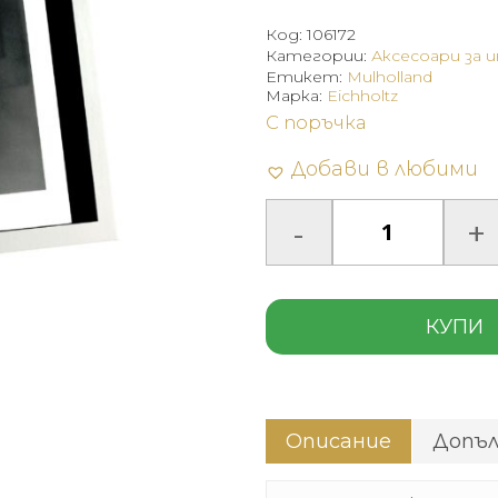
Код:
106172
Категории:
Аксесоари за 
Етикет:
Mulholland
Марка:
Eichholtz
С поръчка
Добави в любими
КУПИ
Описание
Допъ