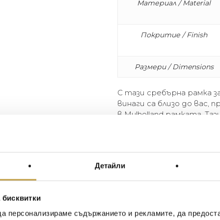
Материал / Material
Покритие / Finish
Размери / Dimensions
С тази сребърна рамка за
винаги са близо до вас,
в Mulholland рамката. Та
като подарък.
This silver picture frame fro
place your favorite photos in
Детайли
pleasant as a gift.
 бисквитки
да персонализираме съдържанието и рекламите, да предост
Иван Иванов
Ив