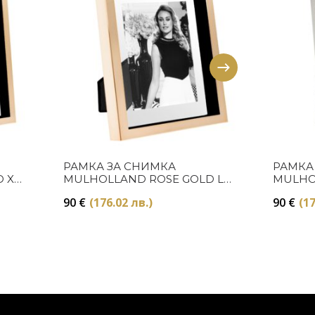
Купи
РАМКА ЗА СНИМКА
РАМКА
 XL
MULHOLLAND ROSE GOLD L
MULHOL
Eichholtz
Eichhol
90
€
(176.02 лв.)
90
€
(17