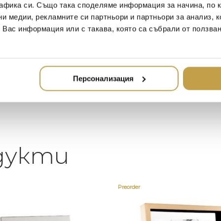
афика си. Също така споделяме информация за начина, по к
2020-05-20
20
ни медии, рекламните си партньори и партньори за анализ, 
т Вас информация или с такава, която са събрали от ползва
Един магазин за красив и
Най-до
елегантен дом. В него ще
за дома
намерите всичко, което ще
стилн
направи жилището ви
неповторимо
Персонализация
дукти
Preorder