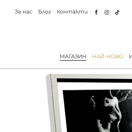
Skip
to
facebook
instagram
tiktok
За нас
Блог
Контакти
main
content
Начало
Аксесоари за интериора
Рамки за снимки
МАГАЗИН
НАЙ-НОВО