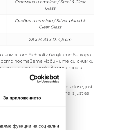
Стомана и стъкло / Steel & Clear
Glass
Сребро и стъкло / Silver plated &
Clear Glass
28 x H. 33 x D. 4,5 cm
 снимки от Eichholtz близките ви хора
 просто поставете любимите си снимки
зи рамка е също толкова приятна и
m Eichholtz keeps your loved ones close, just
 the Mulholland frame. This frame is just as
За приложението
авяме функции на социални
елина Линковска
Евелина Петкова