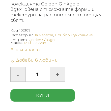
Колекцията Golden Ginkgo е
вдъхновена от сложните форми и
текстури на растителност от цял
свят.
Код:
132109
Категории:
За масата
,
Прибори за хранене
Етикет:
Golden Ginkgo
Марка:
Michael Aram
В наличност
Добави в любими
КУПИ