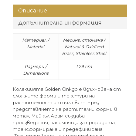
Описание
Допълнителна информация
Материал /
Месинг, стомана /
Material
Natural & Oxidized
Brass, Stainless Steel
Размери /
L29 cm
Dimensions
Колекцията Golden Ginkgo е вдъхновена от
сложните форми и текстури на
растителност от цял свят. Чрез
представянето на растителни форми в
метал, Майкъл Арам създава
произведения, напомнящи за природата,
трансформирана и предефинирана.
„Тези произведения имат прекрасни,