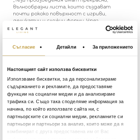
вълнообразни листа, които създават
почти рококо повърхност с игриви,
деликатни и сложни форми. Чрез
комбиниране на отделните изваяни
листа, естествените форми се
превръщат в комплексна мозайка. Опитах
Съгласие
Детайли
За приложението
МЕБЕЛИ ЗА ДОМА И
се да пресъздам това усещане за
ОФИСА
движение и крехкост в метала.“ ~ Michael
Aram
ОСВЕТЛЕНИЕ
Настоящият сайт използва бисквитки
LALIQUE
АКСЕСОАРИ ЗА ИНТ
The Golden Ginkgo Collection takes its
Използваме бисквитки, за да персонализираме
inspiration from the intricacies of form and
BACCARAT
ЗА МАСАТА
съдържанието и рекламите, да предоставяме
texture found in foliage from around the world.
функции на социални медии и да анализираме
TOM DIXON
By interpreting plant forms in cast metal,
ТЕКСТИЛ ЗА ДОМА
трафика си. Също така споделяме информация за
Michael Aram presents work which is evocative
MICHAEL ARAM
АРОМАТИ ЗА ДОМА
начина, по който използвате сайта ни, с
of a natural environment transformed and
ASSOULINE
партньорските си социални медии, рекламните си
redefined.
ИЗКУСТВО И КНИГИ
“These pieces have wonderfully undulating
партньори и партньори за анализ, които може да я
SELETTI
ВИСОК КЛАС МЕБЕЛ
leaves, which create an almost rococo surface
комбинират с друга предоставена им от Вас
L’OBJET
of playful, delicate, and intricate forms. By
информация или с такава, която са събрали от
ЛУКСОЗНИ ГРАДИН