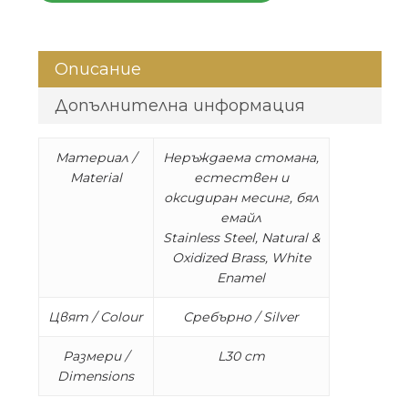
Описание
Допълнителна информация
Материал /
Неръждаема стомана,
Material
естествен и
оксидиран месинг, бял
емайл
Stainless Steel, Natural &
Oxidized Brass, White
Enamel
Цвят / Colour
Сребърно / Silver
Размери /
L30 cm
Dimensions