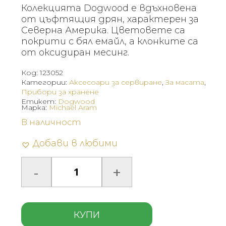
Колекцията Dogwood е вдъхновена
от цъфтящия дрян, характерен за
Северна Америка. Цветовете са
покрити с бял емайл, а клонките са
от оксидиран месинг.
Код:
123052
Категории:
Аксесоари за сервиране
,
За масата
,
Прибори за хранене
Етикет:
Dogwood
Марка:
Michael Aram
В наличност
Добави в любими
КУПИ