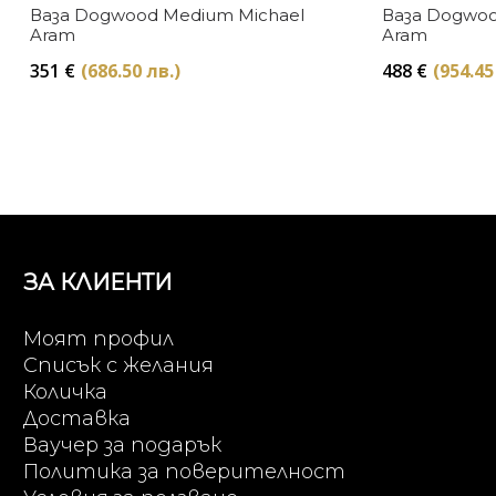
Ваза Dogwood Medium Michael
Ваза Dogwoo
Aram
Aram
351
€
(686.50 лв.)
488
€
(954.45
ЗА КЛИЕНТИ
Моят профил
Списък с желания
Количка
Доставка
Ваучер за подарък
Политика за поверителност