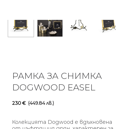
РАМКА ЗА СНИМКА
DOGWOOD EASEL
230
€
(449.84 лв.)
Колекцията Dogwood е вдъхновена
от цъфтящия дрян, характерен за