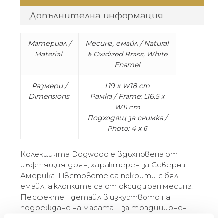
Допълнителна информация
Материал /
Месинг, емайл / Natural
Material
& Oxidized Brass, White
Enamel
Размери /
L19 x W18 cm
Dimensions
Рамка / Frame: L16.5 x
W11 cm
Подходящ за снимка /
Photo: 4 x 6
Колекцията Dogwood е вдъхновена от
цъфтящия дрян, характерен за Северна
Америка. Цветовете са покрити с бял
емайл, а клонките са от оксидиран месинг.
Перфектен детайл в изкуството на
подреждане на масата – за традиционен