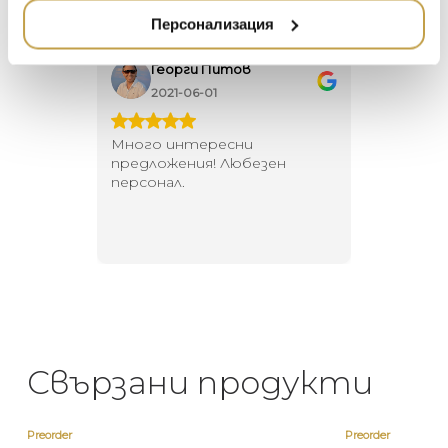
НАМАЛЕНИЕ
ZUIVER
Персонализация
DUTCHBONE
Георги Питов
Ива
2021-06-01
202
 за
Много интересни
Един маг
 на
предложения! Любезен
елегант
то за
персонал.
намерит
направи
неповт
Свързани продукти
Preorder
Preorder