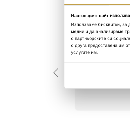
Настоящият сайт използва
Използваме бисквитки, за 
медии и да анализираме тр
с партньорските си социал
с друга предоставена им о
услугите им.
Maxim Behar
Георги Питов
2022-06-18
2021-06-01
й-доброто място за
Много интересни
иятна атмосфера на
предложения! Любезен
щата ви или просто за
персонал.
егантен подарък