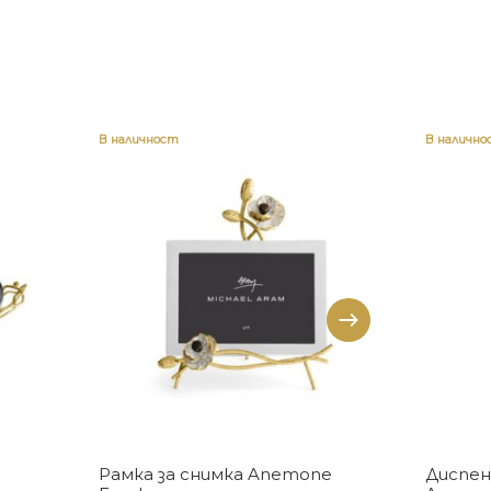
В наличност
В налично
Купи
Рамка за снимка Anemone
Диспен