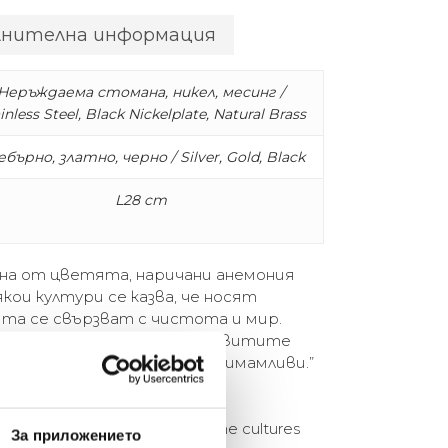
лнителна информация
Неръждаема стомана, никел, месинг /
inless Steel, Black Nickelplate, Natural Brass
бърно, златно, черно / Silver, Gold, Black
L28 cm
ена от цветята, наричани анемония
якои култури се казва, че носят
та се свързват с чистота и мир.
изящество в това цвете. Извитите
е са женствени и много примамливи.”
by anemone flowers, which in some cultures
За приложението