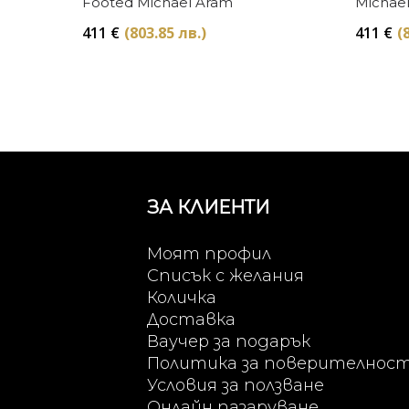
Footed Michael Aram
Michae
411
€
(803.85 лв.)
411
€
(
ЗА КЛИЕНТИ
Моят профил
Списък с желания
Количка
Доставка
Ваучер за подарък
Политика за поверителнос
Условия за ползване
Онлайн пазаруване