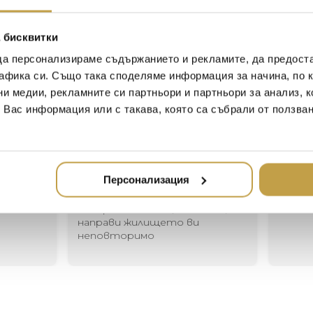
are said to bring good luck 
associated with purity and p
“For me, there is a beauty a
 бисквитки
curving stems and vibrant bl
да персонализираме съдържанието и рекламите, да предост
Michael Aram
афика си. Също така споделяме информация за начина, по к
ни медии, рекламните си партньори и партньори за анализ, 
т Вас информация или с такава, която са събрали от ползва
Иван Иванов
Ив
2020-05-20
20
Персонализация
Един магазин за красив и
Най-до
елегантен дом. В него ще
за дома
намерите всичко, което ще
стилн
направи жилището ви
неповторимо