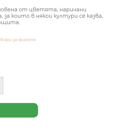
хновена от цветята, наричани
, за които в някои култури се казва,
защита.
бори за хранене