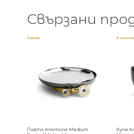
Свързани про
Preorder
В наличн
Купи
Плато Anemone Medium
Купа A