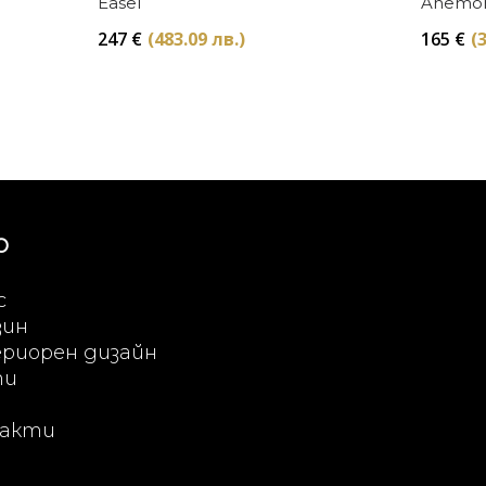
Easel
Anemo
247
€
(483.09 лв.)
165
€
(
Ю
с
зин
риорен дизайн
ти
акти