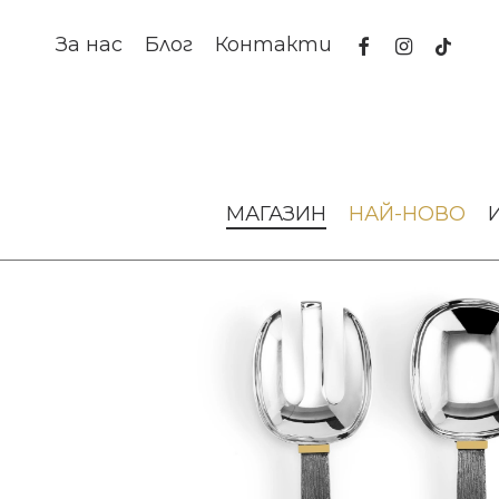
Skip
to
facebook
instagram
tiktok
За нас
Блог
Контакти
main
content
Начало
За масата
Прибори за хранене
Прибори за
МАГАЗИН
НАЙ-НОВО