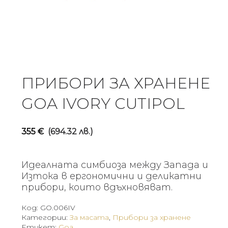
ПРИБОРИ ЗА ХРАНЕНЕ
GOA IVORY CUTIPOL
355
€
(694.32 лв.)
Идеалната симбиоза между Запада и
Изтока в ергономични и деликатни
прибори, които вдъхновяват.
Код:
GO.006IV
Категории:
За масата
,
Прибори за хранене
Етикет:
Goa