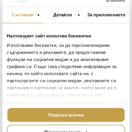
* Комплект от 24 бр. в дървена кутия за
Съгласие
Детайли
За приложението
МЕБЕЛИ ЗА ДОМА И
съхранение / 24 pieces
ОФИСА
Идеалната симбиоза между Запада и
ОСВЕТЛЕНИЕ
Настоящият сайт използва бисквитки
Изтока в ергономични и деликатни
LALIQUE
АКСЕСОАРИ ЗА ИНТ
прибори, които вдъхновяват. Чрез
Използваме бисквитки, за да персонализираме
BACCARAT
съвременен дизайн и традиционна
ЗА МАСАТА
съдържанието и рекламите, да предоставяме
изработка, Cutipol създават изключителни
функции на социални медии и да анализираме
TOM DIXON
ТЕКСТИЛ ЗА ДОМА
прибори, които грабват вниманието.
трафика си. Също така споделяме информация за
MICHAEL ARAM
АРОМАТИ ЗА ДОМА
начина, по който използвате сайта ни, с
The perfect symbiosis of West and East in
ASSOULINE
партньорските си социални медии, рекламните си
ИЗКУСТВО И КНИГИ
ergonomic and delicate pieces that inspire
партньори и партньори за анализ, които може да я
SELETTI
unique gestures. Through contemporary design
ВИСОК КЛАС МЕБЕЛ
комбинират с друга предоставена им от Вас
and traditional craftsmanship, Cutipol produces
L’OBJET
информация или с такава, която са събрали от
ЛУКСОЗНИ ГРАДИН
outstanding cutlery that commands attention.
МЕБЕЛИ
ползването от Ваша страна на услугите им.
DOLCE & GABBANA C
Разреши всички
ПОДАРЪЦИ
ETHNICRAFT
НАМАЛЕНИЕ
ZUIVER