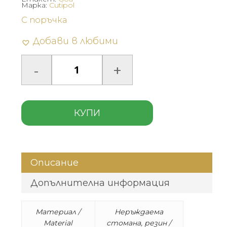
Марка:
Cutipol
С поръчка
Добави в любими
КУПИ
Описание
Допълнителна информация
Материал /
Неръждаема
Material
стомана, резин /