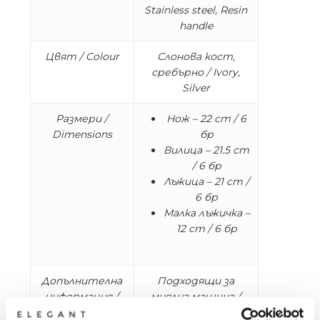
Stainless steel, Resin
handle
Цвят / Colour
Слонова кост,
сребърно / Ivory,
Silver
Размери /
Нож – 22 cm / 6
Dimensions
бр
Вилица – 21.5 cm
/ 6 бр
Лъжица – 21 cm /
6 бр
Малка лъжичка –
12 cm / 6 бр
Допълнителна
Подходящи за
информация /
миялна машина /
Additional
Dishwasher safe