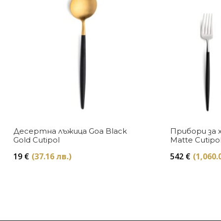
Десертна лъжица Goa Black
Прибори за 
Gold Cutipol
Matte Cutipo
19
€
(37.16 лв.)
542
€
(1,060.