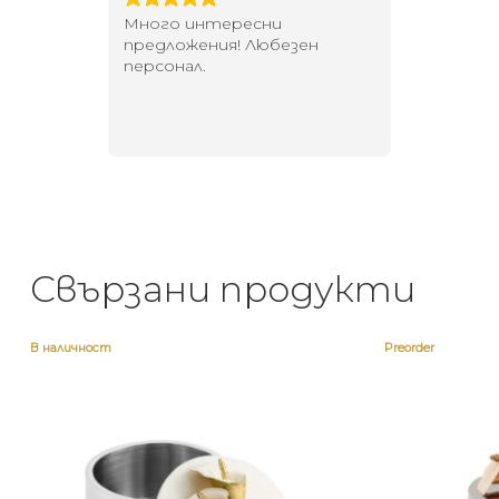
 за
Много интересни
Един маг
 на
предложения! Любезен
елегант
то за
персонал.
намерит
направи
неповт
Свързани продукти
В наличност
Preorder