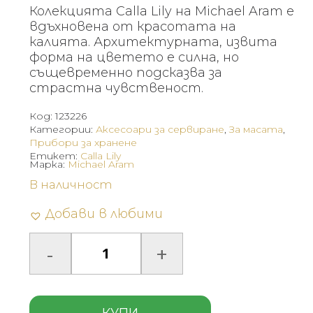
Колекцията Calla Lily на Michael Aram е
вдъхновена от красотата на
калията. Архитектурната, извита
форма на цветето е силна, но
същевременно подсказва за
страстна чувственост.
Код:
123226
Категории:
Аксесоари за сервиране
,
За масата
,
Прибори за хранене
Етикет:
Calla Lily
Марка:
Michael Aram
В наличност
Добави в любими
КУПИ