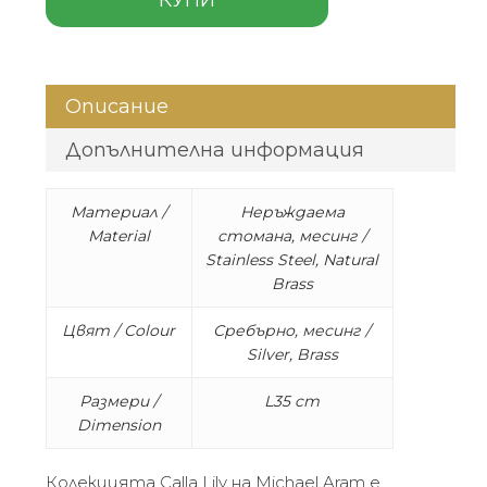
Описание
Допълнителна информация
Материал /
Неръждаема
Material
стомана, месинг /
Stainless Steel, Natural
Brass
Цвят / Colour
Сребърно, месинг /
Silver, Brass
Размери /
L35 cm
Dimension
Колекцията Calla Lily на Michael Aram е