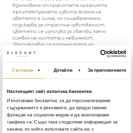
вдъхновена от красотата на калията.
Архитектурната, извита форма на
цветето е силна, но същевременно
подсказва за страстна чувственост.
Цветето се използва за сватби, като
символ на чистота и невинност.
“Разсъждавах за романтиката на
сватбите и как букетите често
използват цветя, носещи символика.
Спомних си снимка на жена, която бях
Съгласие
Детайли
За приложението
видял да държи букета си от калии.
МЕБЕЛИ ЗА ДОМА И
Едновременно класическа, неподвластна
ОФИСА
на времето и модерна. Има нещо толкова
ОСВЕТЛЕНИЕ
примамливо в цветовете и извитите
Настоящият сайт използва бисквитки
LALIQUE
стъбла, които изглеждат съвременни, но
АКСЕСОАРИ ЗА ИНТ
Използваме бисквитки, за да персонализираме
все пак изключително романтични.” –
BACCARAT
ЗА МАСАТА
съдържанието и рекламите, да предоставяме
Michael Aram
функции на социални медии и да анализираме
TOM DIXON
ТЕКСТИЛ ЗА ДОМА
трафика си. Също така споделяме информация за
The Calla Lily collection by Michael Aram is
MICHAEL ARAM
АРОМАТИ ЗА ДОМА
начина, по който използвате сайта ни, с
inspired by the beauty of the Calla Lily Flower.