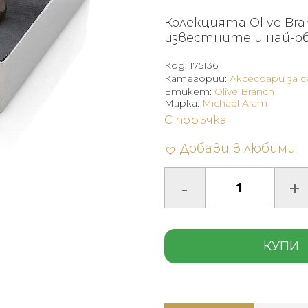
Колекцията Olive Bra
известните и най-о
Код:
175136
Категории:
Аксесоари за 
Етикет:
Olive Branch
Марка:
Michael Aram
С поръчка
Добави в любими
КУПИ