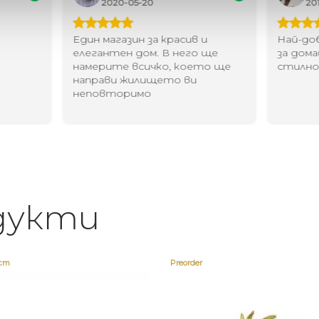
2020-05-20
20
Един магазин за красив и
Най-до
елегантен дом. В него ще
за дома
намерите всичко, което ще
стилн
направи жилището ви
неповторимо
дукти
ост
Preorder