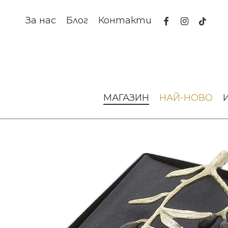
Skip
to
facebook
instagram
tiktok
За нас
Блог
Контакти
main
content
Начало
За масата
Аксесоари за сервиране
Поставк
МАГАЗИН
НАЙ-НОВО