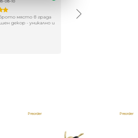
18-08-10
2024-07-16
брото място в града
Хареса ми
шен декор - уникално и
о
Preorder
Preorder