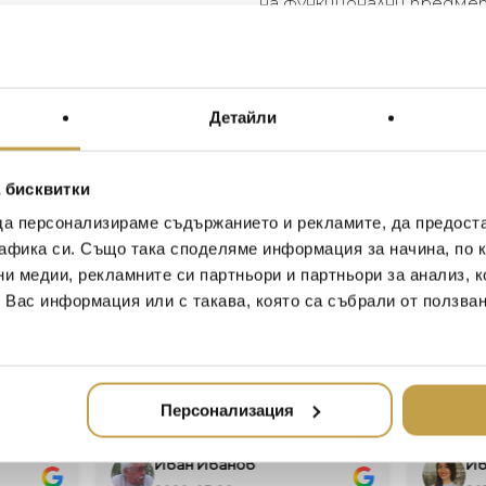
на функционални предме
усещане за крехкост и и
природата, навлизаща в
маслинова горичка, намер
Детайли
The Michael Aram Olive Bran
most loved of Michael’s moti
serve wonderfully as stunning
 бисквитки
setting that decorates an en
captures all the most distinc
да персонализираме съдържанието и рекламите, да предост
strength, deep symbolism and
афика си. Също така споделяме информация за начина, по к
“The olive branch has alway
ни медии, рекламните си партньори и партньори за анализ, 
representing both peace and 
т Вас информация или с такава, която са събрали от ползва
with natural forms, there is a
me, it is like nature spreadi
olive grove sweetly willing 
Персонализация
Иван Иванов
Ив