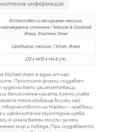
лнителна информация
Естествен и оксидиран месинг,
неръждаема стомана / Natural & Oxidized
Brass, Stainless Steel
Сребърно, месинг / Silver, Brass
L13 x W13 x H4.5 cm.
а Michael Aram е една от най-
аните. Простите форми създават
т чудесно като зашеметяващи
ли великолепна масата, която улавя
амата тема обхваща всички най-
 творчеството на Майкъл – грабващ
а и изключителна скулптурна изява.
ги е имала важен смисъл за мен,
менно мир и победа. При създаването