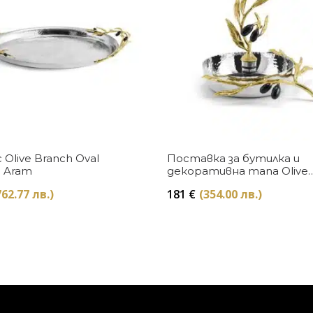
Купи
Купи
Olive Branch Oval
Поставка за бутилка и
l Aram
декоративна тапа Olive
Branch Michael Aram
762.77 лв.)
181
€
(354.00 лв.)