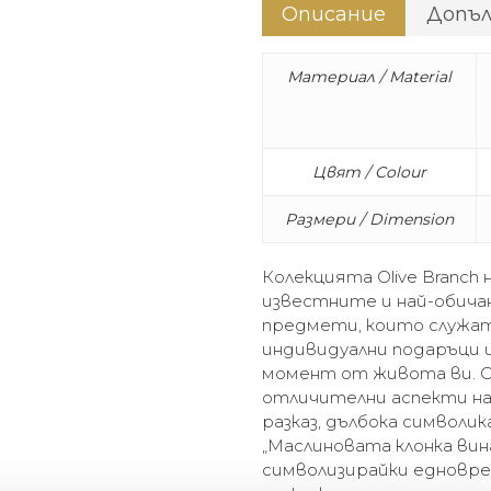
Описание
Допъ
Материал / Material
Цвят / Colour
Размери / Dimension
Колекцията Olive Branch н
известните и най-обич
предмети, които служа
индивидуални подаръци и
момент от живота ви. С
отличителни аспекти на
разказ, дълбока символик
„Маслиновата клонка вина
символизирайки едновре