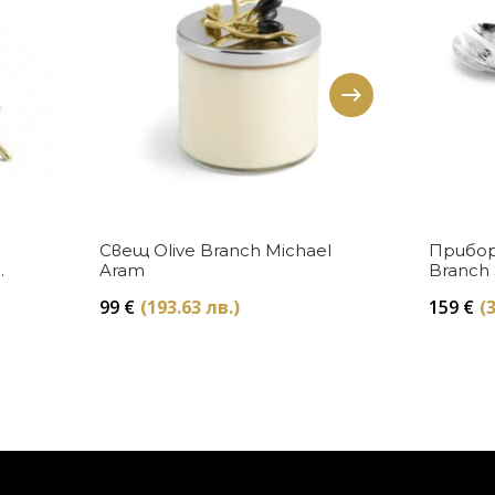
Купи
Свещ Olive Branch Michael
Прибор
Aram
Branch 
Aram
99
€
(193.63 лв.)
159
€
(