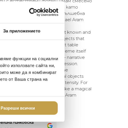
ти с естествени форми имам смесено
нтензивност. За мен това е като
 моите интериори – като вълшебна
ила път до моя дом.” – Michael Aram
За приложението
ch Collection is one of the best known and
fs. The simple forms create objects that
 individual gifts or an exuberant table
tire moment of your life. The theme itself
tive aspects of Michael’s work – narrative
авяме функции на социални
 extraordinary sculptural expression.
ойто използвате сайта ни,
s held a powerful meaning for me
които може да я комбинират
victory. In designing functional objects
нето от Ваша страна на
 mingled sense of fragility and intensity. For
ng through my interior spaces – like a magical
its way into my home.” – Michael Aram
Разреши всички
елина Линковска
Евелина Петкова