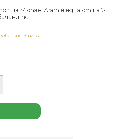
nch на Michael Aram е една от най-
бичаните.
сервиране
,
За масата