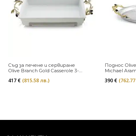
Съд за печене и сервиране
Поднос Olive
Olive Branch Gold Casserole 3-
Michael Ara
quart Michael Aram
417
€
(815.58 лв.)
390
€
(762.77