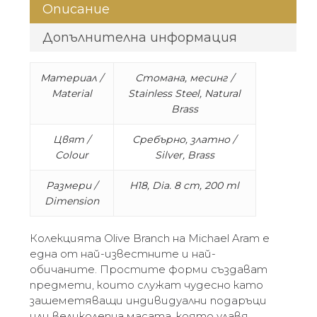
Описание
Допълнителна информация
Материал /
Стомана, месинг /
Material
Stainless Steel, Natural
Brass
Цвят /
Сребърно, златно /
Colour
Silver, Brass
Размери /
H18, Dia. 8 cm, 200 ml
Dimension
Колекцията Olive Branch на Michael Aram е
една от най-известните и най-
обичаните. Простите форми създават
предмети, които служат чудесно като
зашеметяващи индивидуални подаръци
или великолепна масата, която улавя