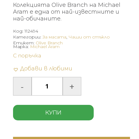
Колекцията Olive Branch на Michael
Aram е една от най-известните и
най-обичаните.
Код:
112494
Категории:
За масата
,
Чаши от стъкло
Етикет:
Olive Branch
Марка:
Michael Aram
С поръчка
Добави в любими
КУПИ