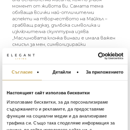
момент от живота ви. Самата тема
обхваща всички най-отличителни
аспекти на творчеството на Майкъл –
грабващ разказ, дълбока символика и
изключителна скулптурна изява.
„Маслиновата клонка винаги е имала важен
смисъл за мен, символизирайки
едновременно мир и победа. При
създаването на функционални предмети с
естествени форми имам смесено
усещане за крехкост и интензивност. За
Съгласие
Детайли
За приложението
МЕБЕЛИ ЗА ДОМА И
мен това е като природата, навлизаща в
ОФИСА
моите интериори – като вълшебна
ОСВЕТЛЕНИЕ
маслинова горичка, намерила път до моя
Настоящият сайт използва бисквитки
дом.” – Michael Aram
LALIQUE
АКСЕСОАРИ ЗА ИНТ
Използваме бисквитки, за да персонализираме
BACCARAT
The Michael Aram Olive Branch Collection is one
ЗА МАСАТА
съдържанието и рекламите, да предоставяме
of the best known and most loved of Michael’s
функции на социални медии и да анализираме
TOM DIXON
ТЕКСТИЛ ЗА ДОМА
motifs. The simple forms create objects that
трафика си. Също така споделяме информация за
MICHAEL ARAM
serve wonderfully as stunning individual gifts or
АРОМАТИ ЗА ДОМА
начина, по който използвате сайта ни, с