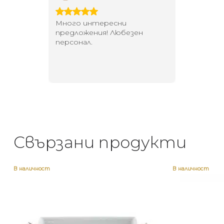
 за
Много интересни
Един маг
 на
предложения! Любезен
елегант
то за
персонал.
намерит
направи
неповт
Свързани продукти
В наличност
В наличност