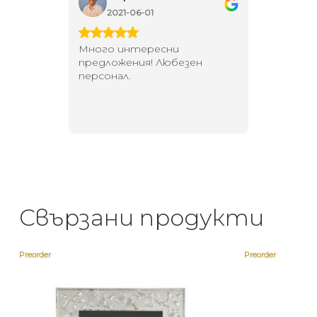
2021-06-01
202
 за
Много интересни
Един маг
 на
предложения! Любезен
елегант
то за
персонал.
намерит
направи
неповт
Свързани продукти
Preorder
Preorder