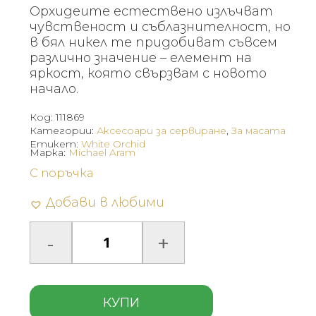
Орхидеите естествено излъчват
чувственост и съблазнителност, но
в бял никел те придобиват съвсем
различно значение – елемент на
яркост, която свързвам с новото
начало.
Код:
111869
Категории:
Аксесоари за сервиране
,
За масата
Етикет:
White Orchid
Марка:
Michael Aram
С поръчка
Добави в любими
КУПИ