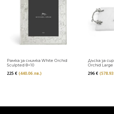
Рамка за снимка White Orchid
Дъска за си
Sculpted 8×10
Orchid Large
225
€
(440.06 лв.)
296
€
(578.93