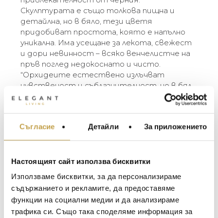
Скулптурата е също толкова пищна и
детайлна, но в бяло, тези цветя
придобиват простота, която е напълно
уникална. Има усещане за лекота, свежест
и дори невинност – всяко венчелистче на
пръв поглед недокоснато и чисто.
“Орхидеите естествено излъчват
чувственост и съблазнителност, но в бял
никел те придобиват съвсем различно
значение – елемент на яркост, която
свързвам с новото начало. Когато се
Съгласие
Детайли
За приложението
МЕБЕЛИ ЗА ДОМА И
сещам за бели орхидеи, си представям
ОФИСА
чистотата и сладостта на новородено
дете или на младоженка в началото на
ОСВЕТЛЕНИЕ
съвместния им живот.” – Michael Aram
Настоящият сайт използва бисквитки
LALIQUE
АКСЕСОАРИ ЗА ИНТ
Използваме бисквитки, за да персонализираме
The Michael Aram White Orchid Collection
BACCARAT
ЗА МАСАТА
съдържанието и рекламите, да предоставяме
illuminates the ethereal spirit of the orchid
функции на социални медии и да анализираме
TOM DIXON
flower. Evocative of purity, delicacy, femininity
ТЕКСТИЛ ЗА ДОМА
трафика си. Също така споделяме информация за
and grace, the white metal version offers a