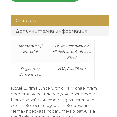
Описание
Допълнителна информация
Материал /
Никел, стомана /
Material
Nickelplate, Stainless
Steel
Размери /
H32, Dia. 18 cm
Dimensions
Колекцията White Orchid на Michael Aram
представя ефирния дух на орхидеята.
Призовавайки чистота, деликатност,
женственост и изящество, белият
метал предлага поразително различна
привлекателност от черния.