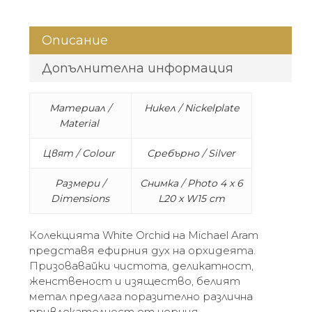
Описание
Допълнителна информация
Материал /
Никел / Nickelplate
Material
Цвят / Colour
Сребърно / Silver
Размери /
Снимка / Photo 4 x 6
Dimensions
L20 x W15 cm
Колекцията White Orchid на Michael Aram
представя ефирния дух на орхидеята.
Призовавайки чистота, деликатност,
женственост и изящество, белият
метал предлага поразително различна
привлекателност от черния.