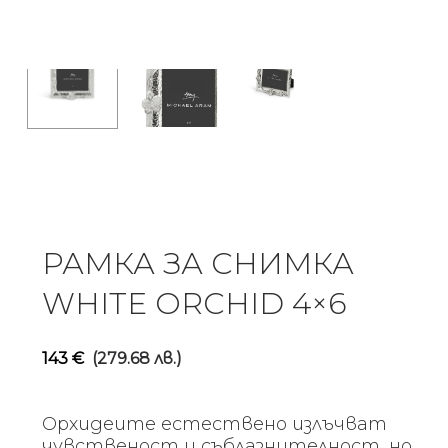
РАМКА ЗА СНИМКА
WHITE ORCHID 4×6
143
€
(279.68 лв.)
Орхидеите естествено излъчват
чувственост и съблазнителност, но