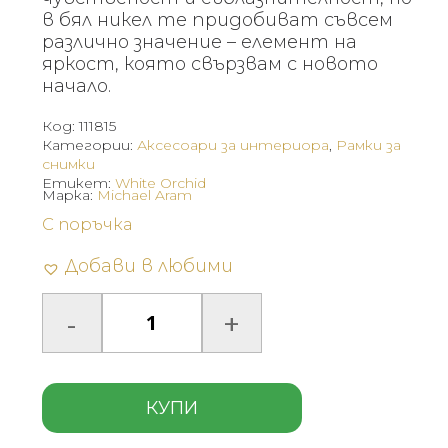
в бял никел те придобиват съвсем
различно значение – елемент на
яркост, която свързвам с новото
начало.
Код:
111815
Категории:
Аксесоари за интериора
,
Рамки за
снимки
Етикет:
White Orchid
Марка:
Michael Aram
С поръчка
Добави в любими
КУПИ