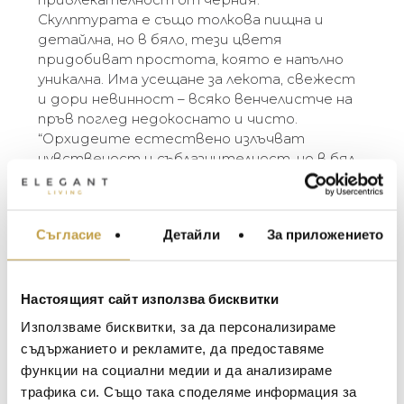
Скулптурата е също толкова пищна и
детайлна, но в бяло, тези цветя
придобиват простота, която е напълно
уникална. Има усещане за лекота, свежест
и дори невинност – всяко венчелистче на
пръв поглед недокоснато и чисто.
“Орхидеите естествено излъчват
чувственост и съблазнителност, но в бял
никел те придобиват съвсем различно
значение – елемент на яркост, която
свързвам с новото начало. Когато се
Съгласие
Детайли
За приложението
МЕБЕЛИ ЗА ДОМА И
сещам за бели орхидеи, си представям
ОФИСА
чистотата и сладостта на новородено
дете или на младоженка в началото на
ОСВЕТЛЕНИЕ
съвместния им живот.” – Michael Aram
Настоящият сайт използва бисквитки
LALIQUE
АКСЕСОАРИ ЗА ИНТ
Използваме бисквитки, за да персонализираме
The Michael Aram White Orchid Collection
BACCARAT
ЗА МАСАТА
съдържанието и рекламите, да предоставяме
illuminates the ethereal spirit of the orchid
функции на социални медии и да анализираме
TOM DIXON
flower. Evocative of purity, delicacy, femininity
ТЕКСТИЛ ЗА ДОМА
трафика си. Също така споделяме информация за
and grace, the white metal version offers a