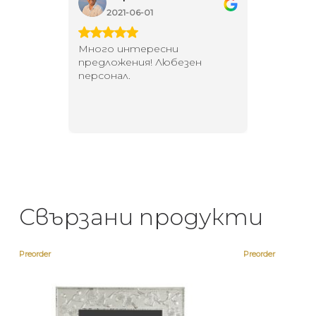
2021-06-01
202
 за
Много интересни
Един маг
 на
предложения! Любезен
елегант
то за
персонал.
намерит
направи
неповт
Свързани продукти
Preorder
Preorder