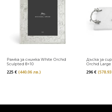
Рамка за снимка White Orchid
Дъска за си
Sculpted 8×10
Orchid Large
225
€
(440.06 лв.)
296
€
(578.93