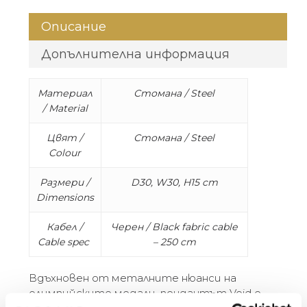
Описание
Допълнителна информация
Материал
Стомана / Steel
/ Material
Цвят /
Стомана / Steel
Colour
Размери /
D30, W30, H15 cm
Dimensions
Кабел /
Черен / Black fabric cable
Cable spec
– 250 cm
Вдъхновен от металните нюанси на
олимпийските медали, пендантът Void е