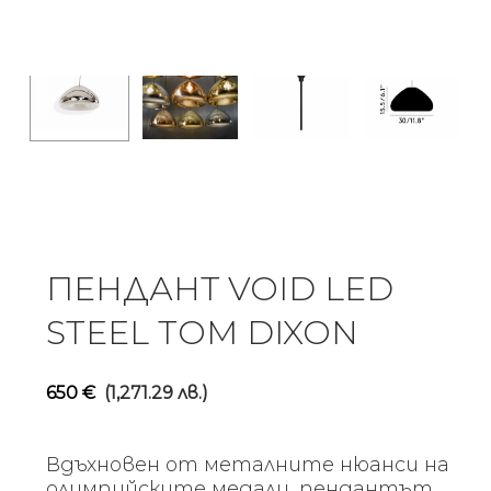
ПЕНДАНТ VOID LED
STEEL TOM DIXON
650
€
(1,271.29 лв.)
Вдъхновен от металните нюанси на
олимпийските медали, пендантът