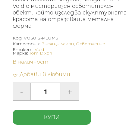
Void е мистериозен осветителен
обект, който изследва скулптурната
красота на отразяваща метална
форма.
Код:
VOS01S-PEUM3
Категории:
Висящи лампи
,
Осветление
Етикет:
Void
Марка:
Tom Dixon
В наличност
Добави в любими
КУПИ