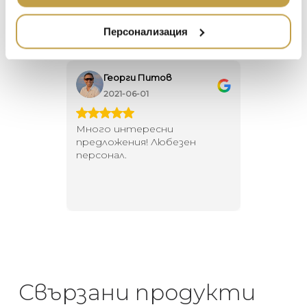
ПОДАРЪЦИ
ETHNICRAFT
НАМАЛЕНИЕ
ZUIVER
Персонализация
DUTCHBONE
Георги Питов
Ива
2021-06-01
202
 за
Много интересни
Един маг
 на
предложения! Любезен
елегант
то за
персонал.
намерит
направи
неповт
Свързани продукти