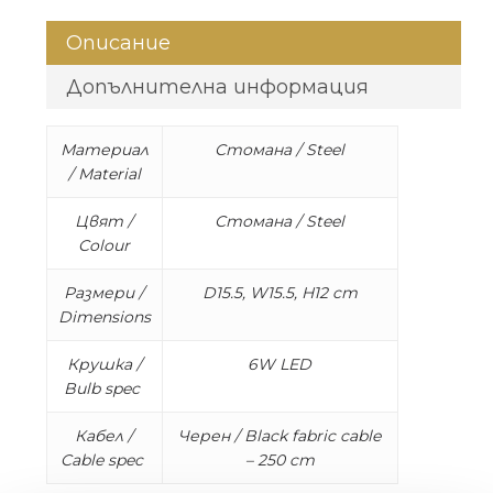
Описание
Допълнителна информация
Материал
Стомана / Steel
/ Material
Цвят /
Стомана / Steel
Colour
Размери /
D15.5, W15.5, H12 cm
Dimensions
Крушка /
6W LED
Bulb spec
Кабел /
Черен / Black fabric cable
Cable spec
– 250 cm