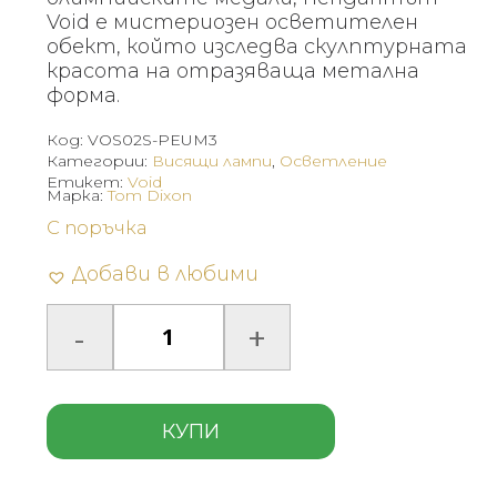
Void е мистериозен осветителен
обект, който изследва скулптурната
красота на отразяваща метална
форма.
Код:
VOS02S-PEUM3
Категории:
Висящи лампи
,
Осветление
Етикет:
Void
Марка:
Tom Dixon
С поръчка
Добави в любими
КУПИ