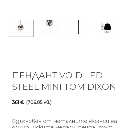
ПЕНДАНТ VOID LED
STEEL MINI TOM DIXON
361
€
(706.05 лв.)
Вдъхновен от металните нюанси на
олимпийските медали, пендантът