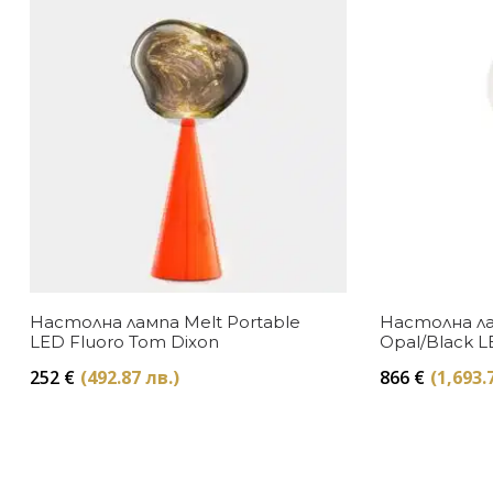
Настолна лампа Melt Portable
Настолна ла
LED Fluoro Tom Dixon
Opal/Black 
252
€
(492.87 лв.)
866
€
(1,693.