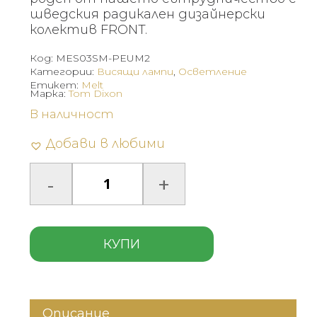
шведския радикален дизайнерски
колектив FRONT.
Код:
MES03SM-PEUM2
Категории:
Висящи лампи
,
Осветление
Етикет:
Melt
Марка:
Tom Dixon
В наличност
Добави в любими
КУПИ
Описание