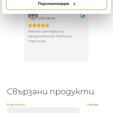
НАМАЛЕНИЕ
ZUIVER
Персонализация
DUTCHBONE
Георги Питов
Ива
2021-06-01
202
 за
Много интересни
Един маг
 на
предложения! Любезен
елегант
то за
персонал.
намерит
направи
неповт
Свързани продукти
В наличност
Preorder