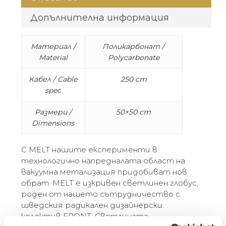
Допълнителна информация
Материал /
Поликарбонат /
Material
Polycarbonate
Кабел / Cable
250 cm
spec
Размери /
50×50 cm
Dimensions
С MELT нашите експерименти в
технологично напредналата област на
вакуумна метализация придобиват нов
обрат. MELT е изкривен светлинен глобус,
роден от нашето сътрудничество с
шведския радикален дизайнерски
колектив FRONT. Светлината,