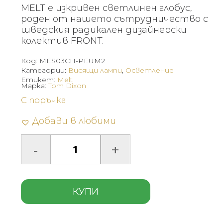
MELT е изкривен светлинен глобус,
роден от нашето сътрудничество с
шведския радикален дизайнерски
колектив FRONT.
Код:
MES03CH-PEUM2
Категории:
Висящи лампи
,
Осветление
Етикет:
Melt
Марка:
Tom Dixon
С поръчка
Добави в любими
КУПИ