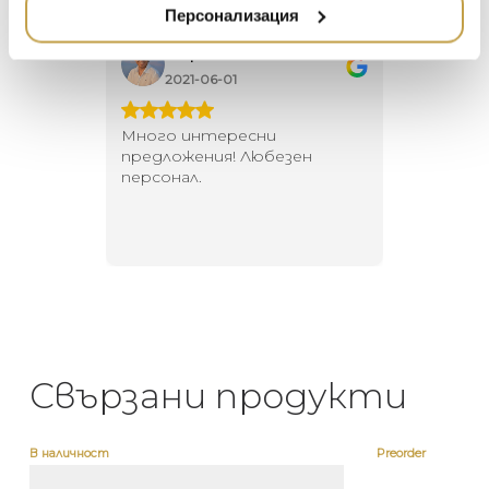
НАМАЛЕНИЕ
ZUIVER
Персонализация
DUTCHBONE
Георги Питов
Ива
2021-06-01
202
 за
Много интересни
Един маг
 на
предложения! Любезен
елегант
то за
персонал.
намерит
направи
неповт
Свързани продукти
В наличност
Preorder