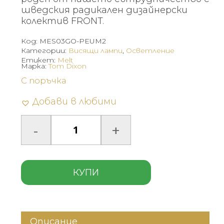
шведския радикален дизайнерски
колектив FRONT.
Код:
MES03GO-PEUM2
Категории:
Висящи лампи
,
Осветление
Етикет:
Melt
Марка:
Tom Dixon
С поръчка
Добави в любими
КУПИ
Описание