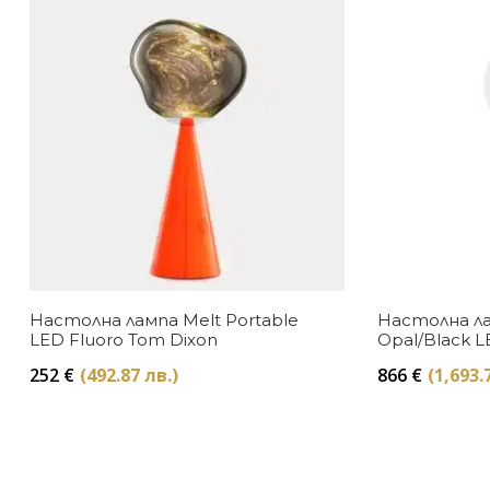
Настолна лампа Melt Portable
Настолна ла
LED Fluoro Tom Dixon
Opal/Black 
252
€
(492.87 лв.)
866
€
(1,693.