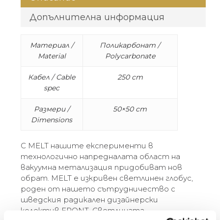
Допълнителна информация
Материал /
Поликарбонат /
Material
Polycarbonate
Кабел / Cable
250 cm
spec
Размери /
50×50 cm
Dimensions
С MELT нашите експерименти в
технологично напредналата област на
вакуумна метализация придобиват нов
обрат. MELT е изкривен светлинен глобус,
роден от нашето сътрудничество с
шведския радикален дизайнерски
колектив FRONT. Светлината,