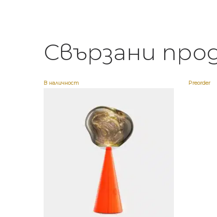
Свързани про
В наличност
Preorder