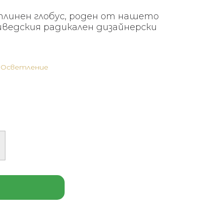
тлинен глобус, роден от нашето
ведския радикален дизайнерски
,
Осветление