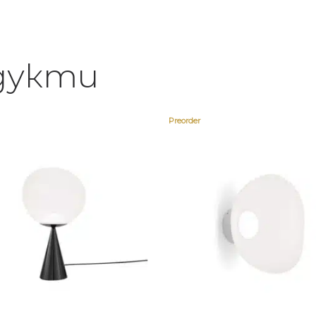
дукти
Preorder