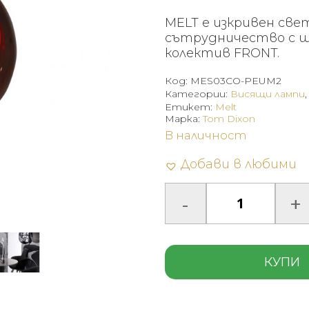
MELT е изкривен све
сътрудничество с ш
колектив FRONT.
Код:
MES03CO-PEUM2
Категории:
Висящи лампи
Етикет:
Melt
Марка:
Tom Dixon
В наличност
Добави в любими
КУПИ