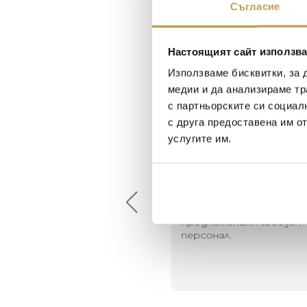
Съгласие
Настоящият сайт използва
Използваме бисквитки, за 
медии и да анализираме тр
с партньорските си социал
с друга предоставена им о
услугите им.
Maxim Behar
Георги Питов
2022-06-18
2021-06-01
й-доброто място за
Много интересни
иятна атмосфера на
предложения! Любезен
щата ви или просто за
персонал.
егантен подарък