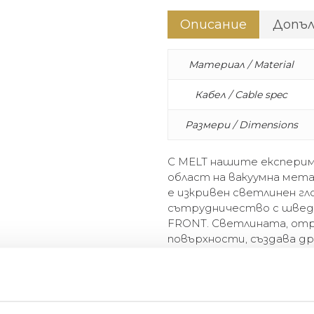
Описание
Допъ
Материал / Material
Кабел / Cable spec
Размери / Dimensions
С MELT нашите експерим
област на вакуумна мет
е изкривен светлинен гл
сътрудничество с шведс
FRONT. Светлината, от
повърхности, създава д
стъкло. MELT е полупрозр
покритие, когато е изк
на дневна светлина.