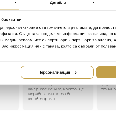
With MELT, our experiments 
Детайли
vacuum metallisation take on
globe born from our collabor
FRONT. The light bouncing a
 бисквитки
creates a dramatic melting h
да персонализираме съдържанието и рекламите, да предост
when on and mirror finish when 
афика си. Също така споделяме информация за начина, по к
daylight.
ни медии, рекламните си партньори и партньори за анализ, 
т Вас информация или с такава, която са събрали от ползва
Иван Иванов
Ив
2020-05-20
20
Персонализация
Един магазин за красив и
Най-до
елегантен дом. В него ще
за дома
намерите всичко, което ще
стилн
направи жилището ви
неповторимо