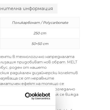
лнителна информация
Поликарбонат / Polycarbonate
250 cm
50×50 cm
енти в технологично напредналата
ализация придобиват нов обрат. MELT
обус, роден от нашето
кия радикален дизайнерски колектив
разяваща се от неравните
раматичен ефект на топящо се
ачен, когато е включен, и с огледално
лючен. Вътрешният му блясък се вижда