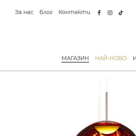
Skip
to
facebook
instagram
tiktok
За нас
Блог
Контакти
main
content
Начало
Осветление
Висящи лампи
ПЕНДАНТ MEL
МАГАЗИН
НАЙ-НОВО