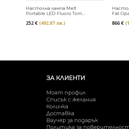
Купи
Настолна лампа Melt
Настол
Portable LED Fluoro Tom
Fat Opa
Dixon
252
€
(492.87 лв.)
866
€
(
ЗА КЛИЕНТИ
Моят профил
Списък с желания
Количка
Доставка
Ваучер за подарък
Политика за поверителнос