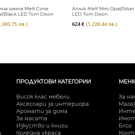
Купи
Купи
на лампа Melt Cone
Аплик Melt Mini Opal/Silver
l/Black LED Tom Dixon
LED Tom Dixon
1,693.75 лв.)
624
€
(1,220.44 лв.)
ПРОДУКТОВИ КАТЕГОРИИ
МЕН
Висок клас мебели
За на
Аксесоари за интериора
Мага
Аромати за дома
Инте
За масата
Имо
Изкуство и книги
Блог
Коледна украса
Конт
т