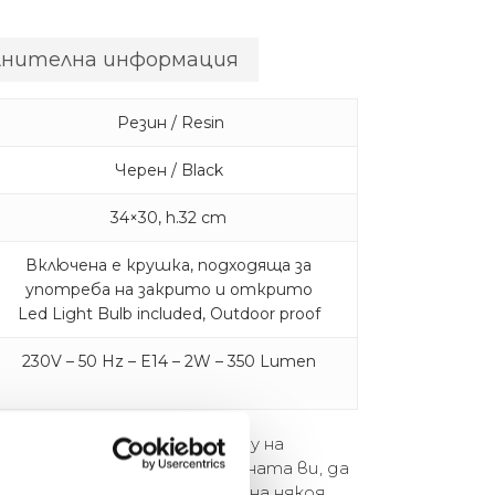
лнителна информация
Резин / Resin
Черен / Black
34×30, h.32 cm
Включена е крушка, подходяща за
употреба на закрито и открито
Led Light Bulb included, Outdoor proof
230V – 50 Hz – E14 – 2W – 350 Lumen
 животни от серията Monkey на
огат да се катерят по стената ви, да
ли да се настанят удобно на някоя