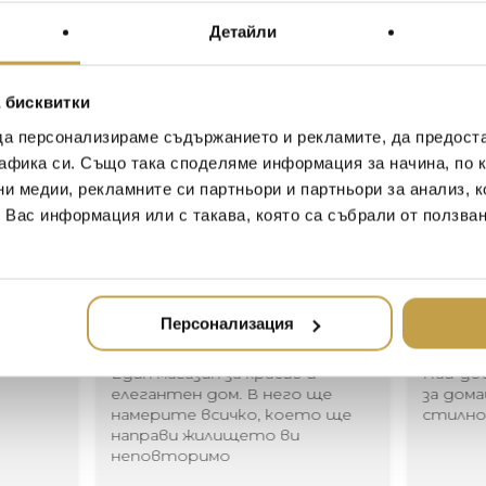
етажерка или нощно шка
Детайли
театрално присъствие, 
природният свят се сл
сценография за вашия до
 бисквитки
да персонализираме съдържанието и рекламите, да предост
A crazy and crafty family. M
афика си. Също така споделяме информация за начина, по к
in which art, design and the
magical products. The perfe
ни медии, рекламните си партньори и партньори за анализ, 
т Вас информация или с такава, която са събрали от ползва
Иван Иванов
Ив
2020-05-20
20
Персонализация
Един магазин за красив и
Най-до
елегантен дом. В него ще
за дома
намерите всичко, което ще
стилн
направи жилището ви
неповторимо