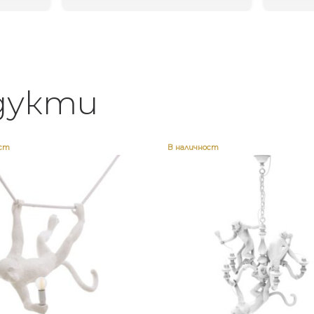
дукти
ост
В наличност