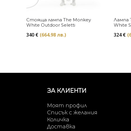
Купи
Стояща лампа The Monkey
Лампа 
White Outdoor Seletti
White S
340
€
(664.98 лв.)
324
€
(
ЗА КЛИЕНТИ
Моят профил
Списък с желания
Количка
Доставка