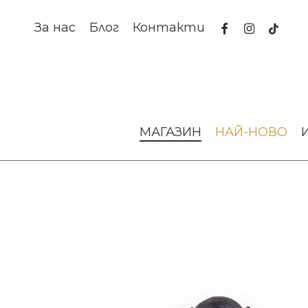
Skip
to
facebook
instagram
tiktok
За нас
Блог
Контакти
main
content
Начало
Осветление
Лампи за под
НАСТОЛНА ЛАМП
МАГАЗИН
НАЙ-НОВО