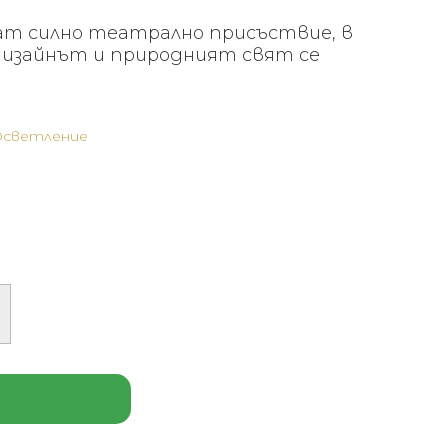
т силно театрално присъствие, в
дизайнът и природният свят се
Осветление