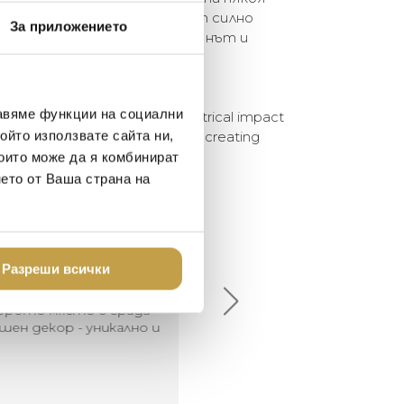
фче. Лампите Monkey имат силно
За приложението
в което изкуството, дизайнът и
иват в едно. Перфектната
м.
авяме функции на социални
onkey lamps have a strong theatrical impact
ойто използвате сайта ни,
 world of nature blend together creating
ct scenography for your home.
които може да я комбинират
нето от Ваша страна на
елина Линковска
Евелина Петкова
18-08-10
2024-07-16
Разреши всички
брото място в града
Хареса ми
шен декор - уникално и
о