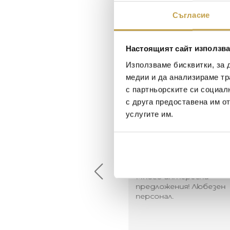
Съгласие
Настоящият сайт използва
Използваме бисквитки, за 
медии и да анализираме тр
с партньорските си социал
с друга предоставена им о
услугите им.
Maxim Behar
Георги Питов
2022-06-18
2021-06-01
й-доброто място за
Много интересни
иятна атмосфера на
предложения! Любезен
щата ви или просто за
персонал.
егантен подарък