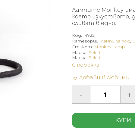
Лампите Monkey има
което изкуството, 
сливат в едно.
Код:
14922
Категории:
Лампи за под
,
Етикет:
Monkey Lamp
Марка:
Seletti
Марка:
Seletti
С поръчка
Добави в любими
КУПИ