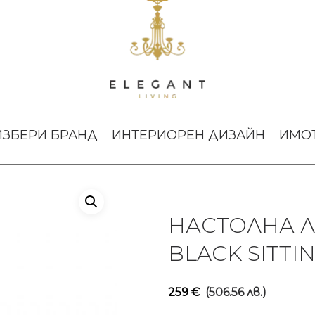
А THE MONKEY BLACK SITTING OUTDOOR SELETTI
ИЗБЕРИ БРАНД
ИНТЕРИОРЕН ДИЗАЙН
ИМО
НАСТОЛНА 
BLACK SITTI
259
€
(506.56 лв.)