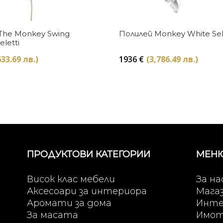
Купи
Купи
The Monkey Swing
Полилей Monkey White Sel
eletti
633.69 лв.)
1936
€
(3,786.49 лв.)
ПРОДУКТОВИ КАТЕГОРИИ
МЕН
Висок клас мебели
За на
Аксесоари за интериора
Мага
Аромати за дома
Инте
За масата
Имо