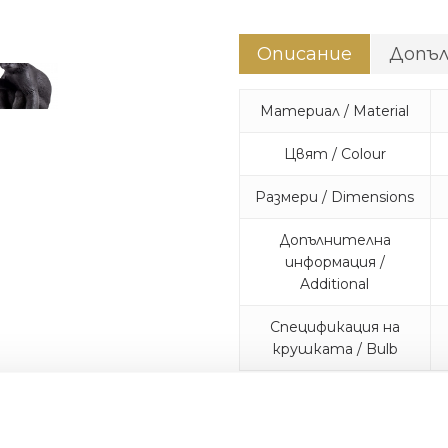
Описание
Допъ
Материал / Material
Цвят / Colour
Размери / Dimensions
Допълнителна
информация /
Additional
Спецификация на
крушката / Bulb
Луди и диви, лампите –
дизайнера Marcantonio м
висят смело от тавана и