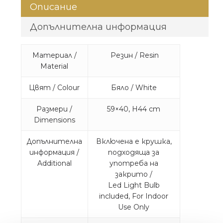
Описание
Допълнителна информация
Материал /
Резин / Resin
Material
Цвят / Colour
Бяло / White
Размери /
59×40, H44 cm
Dimensions
Допълнителна
Включена е крушка,
информация /
подходяща за
Additional
употреба на
закрито /
Led Light Bulb
included, For Indoor
Use Only