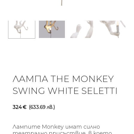
ЛАМПА THE MONKEY
SWING WHITE SELETTI
324
€
(633.69 лв.)
Лампите Monkey имат силно
театрално присъствие, в което