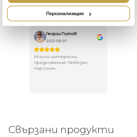
ETHNICRAFT
НАМАЛЕНИЕ
ZUIVER
Персонализация
DUTCHBONE
Георги Питов
Ива
2021-06-01
202
 за
Много интересни
Един маг
 на
предложения! Любезен
елегант
то за
персонал.
намерит
направи
неповт
Свързани продукти