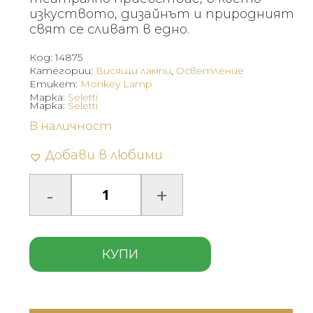
изкуството, дизайнът и природният
свят се сливат в едно.
Код:
14875
Категории:
Висящи лампи
,
Осветление
Етикет:
Monkey Lamp
Марка:
Seletti
Марка:
Seletti
В наличност
Добави в любими
КУПИ