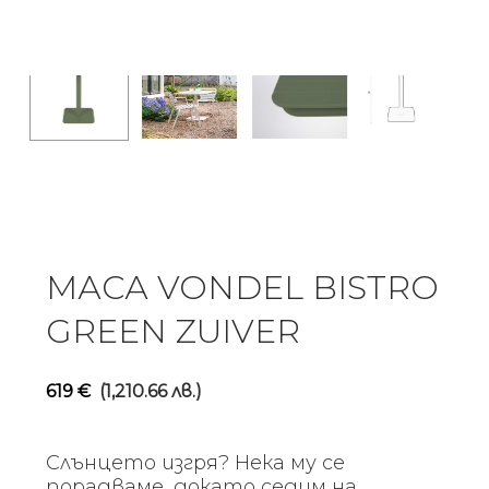
МАСА VONDEL BISTRO
GREEN ZUIVER
619
€
(1,210.66 лв.)
Слънцето изгря? Нека му се
порадваме, докато седим на