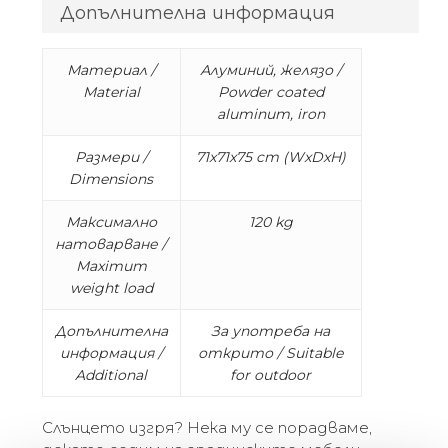
Допълнителна информация
Материал /
Алуминий, желязо /
Material
Powder coated
aluminum, iron
Размери /
71x71x75 cm (WxDxH)
Dimensions
Максимално
120 kg
натоварване /
Maximum
weight load
Допълнителна
За употреба на
информация /
открито / Suitable
Additional
for outdoor
Слънцето изгря? Нека му се порадваме,