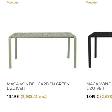
Preorder
Preorder
МАСА VONDEL GARDEN GREEN
МАСА VOND
L ZUIVER
L ZUIVER
1349
€
(2,638.41 лв.)
1349
€
(2,638