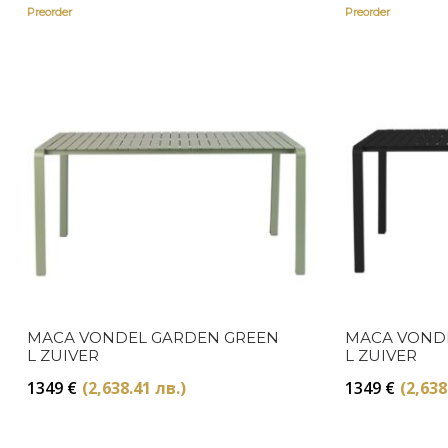
Preorder
Preorder
МАСА VONDEL GARDEN GREEN
МАСА VOND
L ZUIVER
L ZUIVER
1349
€
(2,638.41 лв.)
1349
€
(2,638