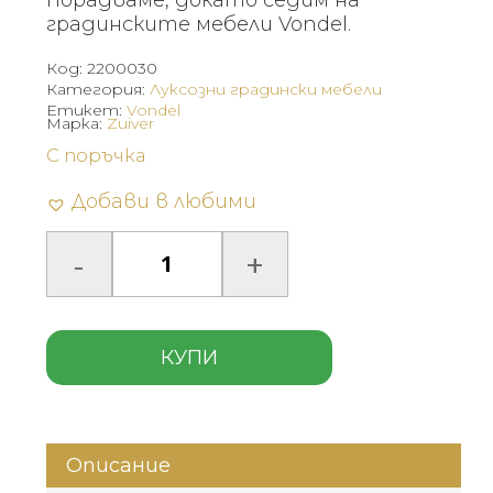
порадваме, докато седим на
градинските мебели Vondel.
Код:
2200030
Категория:
Луксозни градински мебели
Етикет:
Vondel
Марка:
Zuiver
С поръчка
Добави в любими
КУПИ
Описание