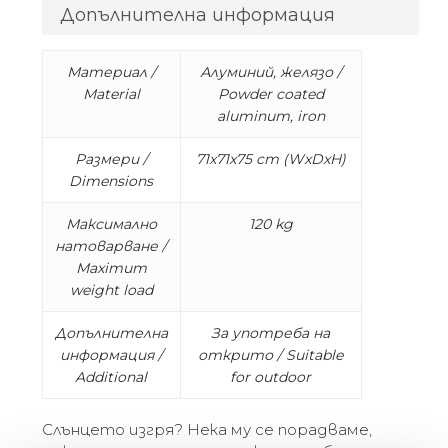
Допълнителна информация
Материал /
Алуминий, желязо /
Material
Powder coated
aluminum, iron
Размери /
71x71x75 cm (WxDxH)
Dimensions
Максимално
120 kg
натоварване /
Maximum
weight load
Допълнителна
За употреба на
информация /
открито / Suitable
Additional
for outdoor
Слънцето изгря? Нека му се порадваме,