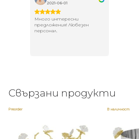
2021-06-01
202
 за
Много интересни
Един маг
 на
предложения! Любезен
елегант
то за
персонал.
намерит
направи
неповт
Свързани продукти
Preorder
В наличност