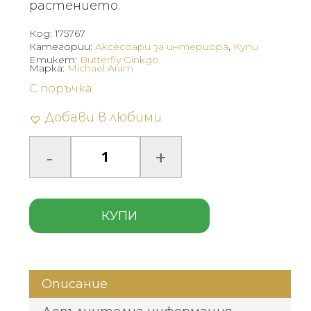
растението.
Код:
175767
Категории:
Аксесоари за интериора
,
Купи
Етикет:
Butterfly Ginkgo
Марка:
Michael Aram
С поръчка
Добави в любими
КУПИ
Описание