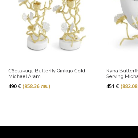
Свещници Butterfly Ginkgo Gold
Купа Butterfl
Michael Aram
Serving Mich
490
€
(958.36 лв.)
451
€
(882.08