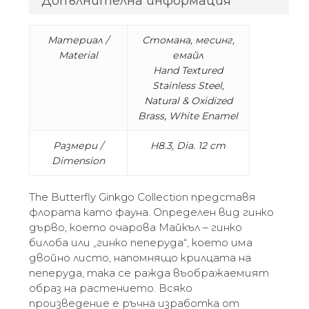
Допълнителна информация
Материал /
Стомана, месинг,
Material
емайл
Hand Textured
Stainless Steel,
Natural & Oxidized
Brass, White Enamel
Размери /
H8.3, Dia. 12 cm
Dimension
The Butterfly Ginkgo Collection представя
флората като фауна. Определен вид гинко
дърво, което очарова Майкъл – гинко
билоба или „гинко пеперуда“, което има
двойно листо, напомнящо крилцата на
пеперуда, така се ражда въображаемият
образ на растението. Всяко
произведение е ръчна изработка от