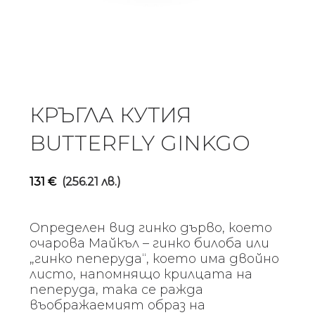
КРЪГЛА КУТИЯ
BUTTERFLY GINKGO
131
€
(256.21 лв.)
Определен вид гинко дърво, което
очарова Майкъл – гинко билоба или
„гинко пеперуда“, което има двойно
листо, напомнящо крилцата на
пеперуда, така се ражда
въображаемият образ на