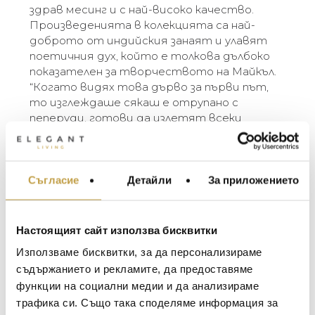
здрав месинг и с най-високо качество.
Произведенията в колекцията са най-
доброто от индийския занаят и улавят
поетичния дух, който е толкова дълбоко
показателен за творчеството на Майкъл.
“Когато видях това дърво за първи път,
то изглеждаше сякаш e отрупано с
пеперуди, готови да излетят всеки
момент, ако се доближа прекалено много
или издам някакъв звук. Беше магическо,
сякаш дървото можеше да се
трансформира – от флора във фауна само
Съгласие
Детайли
За приложението
МЕБЕЛИ ЗА ДОМА И
с едно мигване на окото…” – Michael Aram
ОФИСА
ОСВЕТЛЕНИЕ
The Butterfly Ginkgo Collection celebrates the
Настоящият сайт използва бисквитки
LALIQUE
representation of flora as fauna. Michael’s
АКСЕСОАРИ ЗА ИНТ
Използваме бисквитки, за да персонализираме
fascination with a particular type of ginkgo tree,
BACCARAT
ЗА МАСАТА
съдържанието и рекламите, да предоставяме
the ginkgo Biloba, or “Butterfly ginkgo”, which
функции на социални медии и да анализираме
TOM DIXON
grows with a double leaf reminiscent of a
ТЕКСТИЛ ЗА ДОМА
трафика си. Също така споделяме информация за
butterfly’s wings, gave rise to a fantasia image of
MICHAEL ARAM