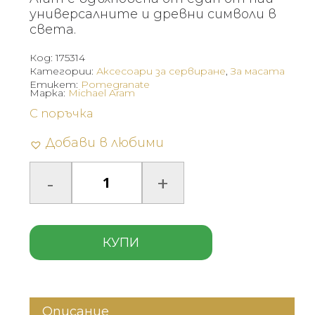
универсалните и древни символи в
света.
Код:
175314
Категории:
Аксесоари за сервиране
,
За масата
Етикет:
Pomegranate
Марка:
Michael Aram
С поръчка
Добави в любими
КУПИ
Описание