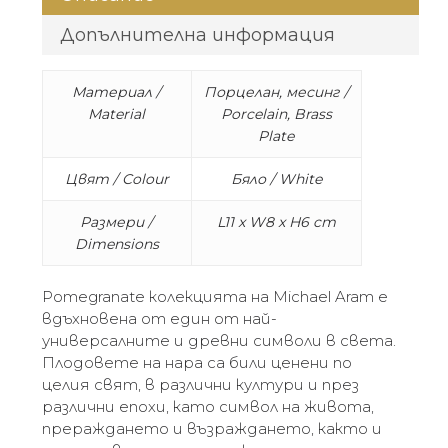
Допълнителна информация
Материал /
Порцелан, месинг /
Material
Porcelain, Brass
Plate
Цвят / Colour
Бяло / White
Размери /
L11 x W8 x H6 cm
Dimensions
Pomegranate колекцията на Michael Aram е
вдъхновена от един от най-
универсалните и древни символи в света.
Плодовете на нара са били ценени по
целия свят, в различни култури и през
различни епохи, като символ на живота,
прераждането и възраждането, както и