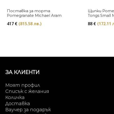
Поставка за торта
Щипки Pomeg
Pomegranate Michael Aram
Tongs Small 
417
€
(815.58 лв.)
88
€
(172.11 
ЗА КЛИЕНТИ
Моят профил
Списък с желания
Количка
Доставка
Ваучер за подарък