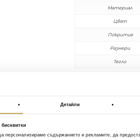
Материал
Цвят
Покритие
Размери
Тегло
Когато дизайнът вълнува
красотата на Бароковат
Wares, само с изчистен 
акцент. Тежестта на та
Детайли
на дизайна.
 бисквитки
да персонализираме съдържанието и рекламите, да предост
Иван Иванов
Ив