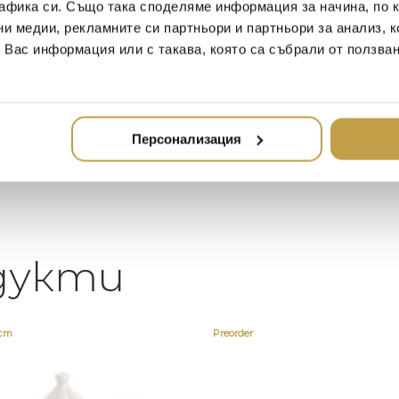
афика си. Също така споделяме информация за начина, по к
2020-05-20
20
ни медии, рекламните си партньори и партньори за анализ, 
т Вас информация или с такава, която са събрали от ползва
Един магазин за красив и
Най-до
елегантен дом. В него ще
за дома
намерите всичко, което ще
стилн
направи жилището ви
неповторимо
Персонализация
дукти
ост
Preorder