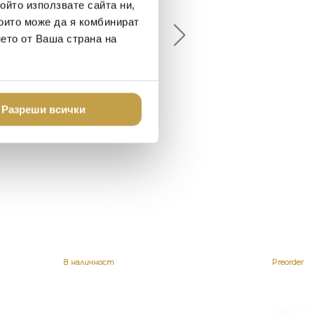
ойто използвате сайта ни,
18-08-10
2024-07-16
които може да я комбинират
нето от Ваша страна на
брото място в града
Хареса ми
шен декор - уникално и
о
Разреши всички
В наличност
Preorder