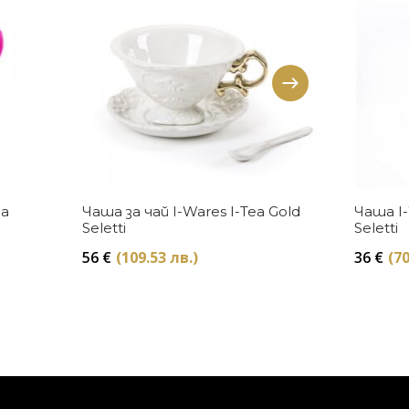
Купи
ia
Чаша за чай I-Wares I-Tea Gold
Чаша I
Seletti
Seletti
56
€
(109.53 лв.)
36
€
(70