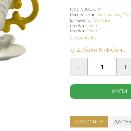
Код:
09859GIA
Категории:
За масата
,
Пор
Етикет:
I-WARES
Марка:
Seletti
Марка:
Seletti
С поръчка
Добави в любими
КУПИ
Описание
Допъ