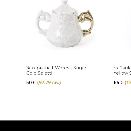
Купи
Захарница I-Wares I-Sugar
Чайник 
Gold Seletti
Yellow S
50
€
(97.79 лв.)
66
€
(12