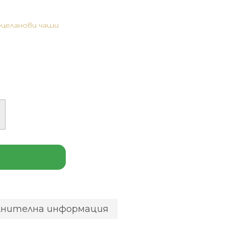
целанови чаши
лнителна информация