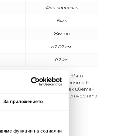
Фин порцелан
Бяло
Жълто
H7 D7 см.
0,2 кг.
! Seletti успяват да представят
а ера върху чашите от серията I-
и минималистичен дизайн с лек цветен
зи епоха се сблъсква с деликатността
За приложението
авяме функции на социални
елина Линковска
Евелина Петкова