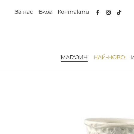
Skip
to
facebook
instagram
tiktok
За нас
Блог
Контакти
main
content
Начало
За масата
Порцеланови чаши
Чаша за кафе 
МАГАЗИН
НАЙ-НОВО