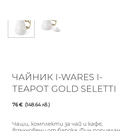
ЧАЙНИК I-WARES I-
TEAPOT GOLD SELETTI
76
€
(148.64 лв.)
Чаши, комплекти за чай и кафе,
вдъхновени от барока. Фин порцелан