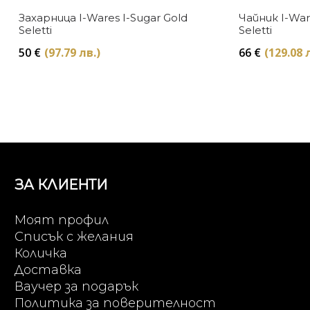
Захарница I-Wares I-Sugar Gold
Чайник I-War
Seletti
Seletti
50
€
(97.79 лв.)
66
€
(129.08 
ЗА КЛИЕНТИ
Моят профил
Списък с желания
Количка
Доставка
Ваучер за подарък
Политика за поверителност