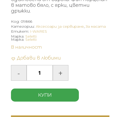
в матово бяло, с ярки, цветни
дръжки.
Код:
09866
Категории:
Аксесоари за сервиране
,
За масата
Етикет:
I-WARES
Марка:
Seletti
Марка:
Seletti
В наличност
Добави в любими
КУПИ