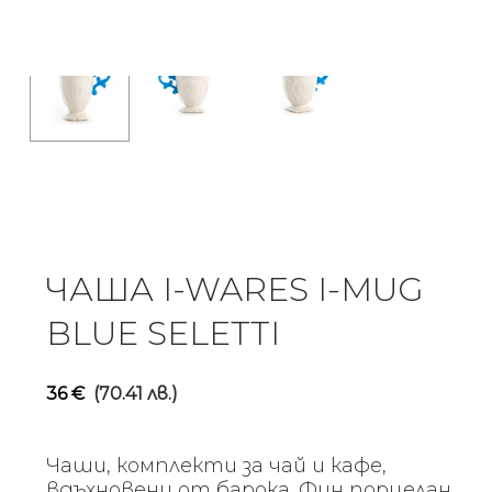
ЧАША I-WARES I-MUG
BLUE SELETTI
36
€
(70.41 лв.)
Чаши, комплекти за чай и кафе,
вдъхновени от барока. Фин порцелан