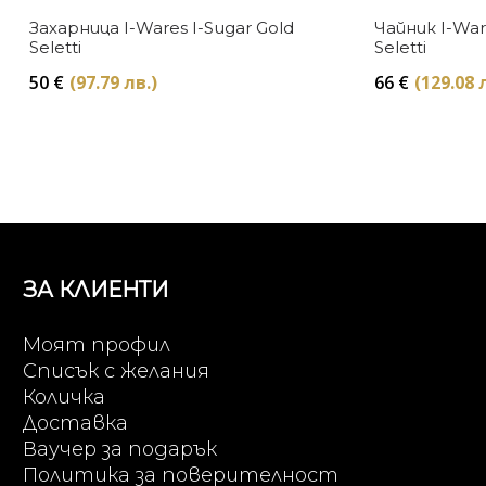
Захарница I-Wares I-Sugar Gold
Чайник I-War
Seletti
Seletti
50
€
(97.79 лв.)
66
€
(129.08 
ЗА КЛИЕНТИ
Моят профил
Списък с желания
Количка
Доставка
Ваучер за подарък
Политика за поверителност