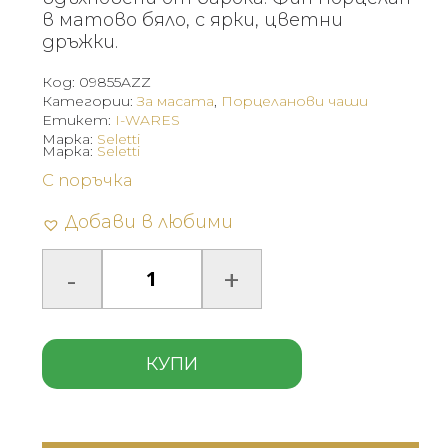
в матово бяло, с ярки, цветни
дръжки.
Код:
09855AZZ
Категории:
За масата
,
Порцеланови чаши
Етикет:
I-WARES
Марка:
Seletti
Марка:
Seletti
С поръчка
Добави в любими
КУПИ