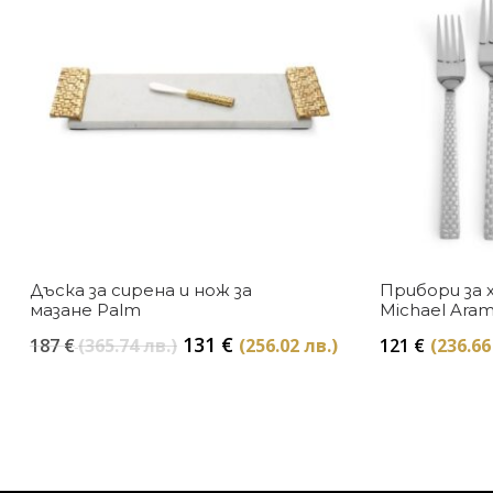
Дъска за сирена и нож за
Прибори за х
мазане Palm
Michael Ara
Original
Текущата
131
€
187
€
(365.74 лв.)
(256.02 лв.)
121
€
(236.66
price
цена
was:
е:
187 €
131 €
(365.74
(256.02
лв.).
лв.).