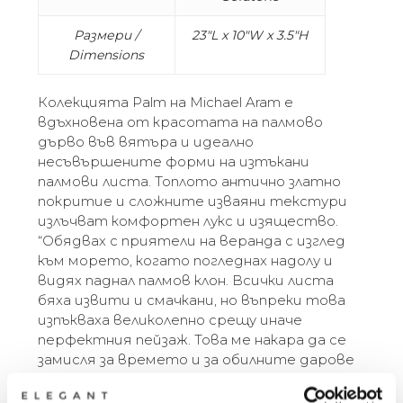
Размери /
23″L x 10″W x 3.5″H
Dimensions
Колекцията Palm на Michael Aram е
вдъхновена от красотата на палмово
дърво във вятъра и идеално
несъвършените форми на изтъкани
палмови листа. Топлото антично златно
покритие и сложните изваяни текстури
излъчват комфортен лукс и изящество.
“Обядвах с приятели на веранда с изглед
към морето, когато погледнах надолу и
видях паднал палмов клон. Всички листа
бяха извити и смачкани, но въпреки това
изпъкваха великолепно срещу иначе
перфектния пейзаж. Това ме накара да се
замисля за времето и за обилните дарове
на палмата, която осигурява всичко – от
храна до подслон.” – Michael Aram