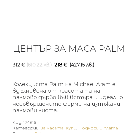
ЦЕНТЪР ЗА МАСА PALM
Original
Текуща
312
€
(610.22 лв.)
218
€
(427.15 лв.)
price
цена
was:
е:
Колекцията Palm на Michael Aram е
312 €
218 €
вдъхновена от красотата на
(610.22
(427.15
палмово дърво във вятъра и идеално
несъвършените форми на изтъкани
лв.).
лв.).
палмови листа.
Код:
174916
Категории:
За масата
,
Купи
,
Подноси и плата