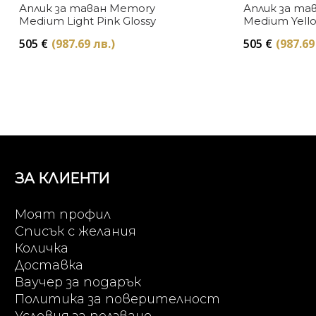
Аплик за таван Memory
Аплик за та
Medium Light Pink Glossy
Medium Yell
505
€
(987.69 лв.)
505
€
(987.69
ЗА КЛИЕНТИ
Моят профил
Списък с желания
Количка
Доставка
Ваучер за подарък
Политика за поверителност