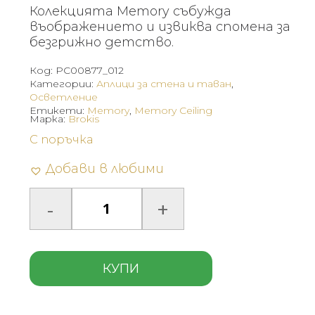
Колекцията Memory събужда
въображението и извиква спомена за
безгрижно детство.
Код:
PC00877_012
Категории:
Аплици за стена и таван
,
Осветление
Етикети:
Memory
,
Memory Ceiling
Марка:
Brokis
С поръчка
Добави в любими
КУПИ