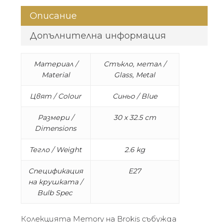
Описание
Допълнителна информация
Материал /
Стъкло, метал /
Material
Glass, Metal
Цвят / Colour
Синьо / Blue
Размери /
30 x 32.5 cm
Dimensions
Тегло / Weight
2.6 kg
Спецификация
E27
на крушката /
Bulb Spec
Колекцията Memory на Brokis събужда