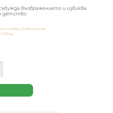
събужда въображението и извиква
о детство.
на и таван
,
Осветление
Ceiling