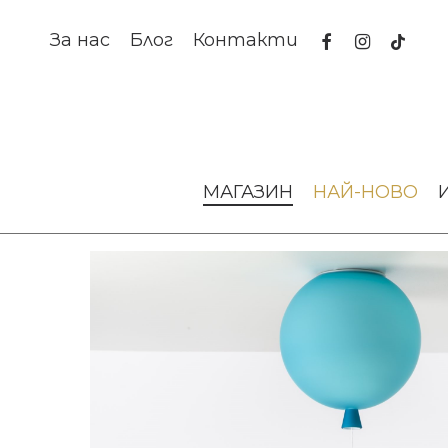
Skip
to
facebook
instagram
tiktok
За нас
Блог
Контакти
main
content
Начало
Осветление
Аплици за стена и таван
АП
МАГАЗИН
НАЙ-НОВО