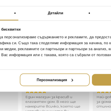
цветове. Предлагат се 
комбинирането на множе
Memory се предлагат без
Детайли
The Memory collection awak
a carefree childhood. The illu
 бисквитки
down to the dangling string, 
да персонализираме съдържанието и рекламите, да предост
This is beauty in its simple
афика си. Също така споделяме информация за начина, по к
collection consists of ceiling
ни медии, рекламните си партньори и партньори за анализ, 
also sets that allow multiple
canopy. Memory are not suppl
т Вас информация или с такава, която са събрали от ползва
Иван Иванов
Ив
Персонализация
2020-05-20
20
Един магазин за красив и
Най-до
елегантен дом. В него ще
за дома
намерите всичко, което ще
стилн