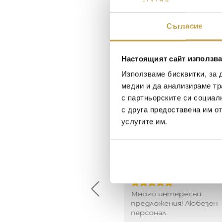
Съгласие
Настоящият сайт използва
Използваме бисквитки, за 
медии и да анализираме тр
с партньорските си социал
с друга предоставена им о
услугите им.
Maxim Behar
Георги Питов
2022-06-18
2021-06-01
й-доброто място за
Много интересни
иятна атмосфера на
предложения! Любезен
щата ви или просто за
персонал.