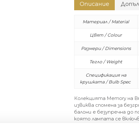
Описание
Допъ
Материал / Material
Цвят / Colour
Размери / Dimensions
Тегло / Weight
Спецификация на
крушката / Bulb Spec
Колекцията Memory на B
извиква спомена за без
балони е безупречна до 
която лампата се включв
нейната най-проста и у
се състои от лампи за т