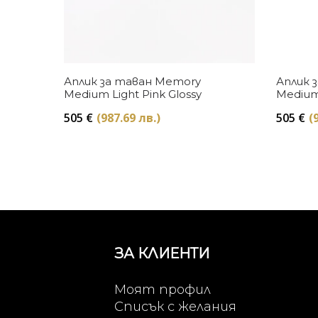
Купи
Аплик за таван Memory
Аплик 
Medium Light Pink Glossy
Medium
505
€
(987.69 лв.)
505
€
(
ЗА КЛИЕНТИ
Моят профил
Списък с желания