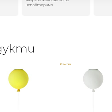
направи жилището ви
неповторимо
дукти
Preorder