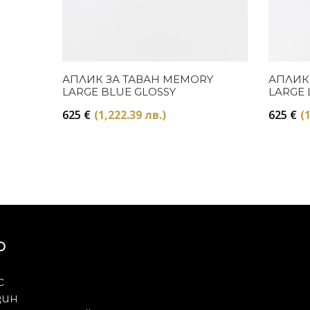
Купи
АПЛИК ЗА ТАВАН MEMORY
АПЛИК
LARGE BLUE GLOSSY
LARGE 
625
€
(1,222.39 лв.)
625
€
(
Ю
с
зин