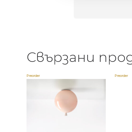
егантен подарък
Свързани про
Preorder
Preorder