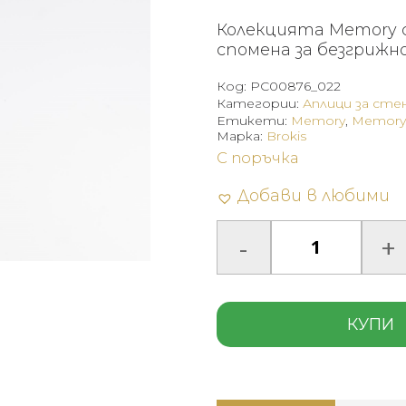
Колекцията Memory 
спомена за безгрижн
Код:
PC00876_022
Категории:
Аплици за сте
Етикети:
Memory
,
Memory 
Марка:
Brokis
С поръчка
Добави в любими
КУПИ