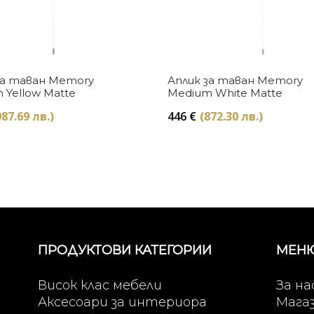
Купи
Купи
за таван Memory
Аплик за таван Memory
 Yellow Matte
Medium White Matte
987.69 лв.)
446
€
(872.30 лв.)
ПРОДУКТОВИ КАТЕГОРИИ
МЕН
Висок клас мебели
За на
Аксесоари за интериора
Мага