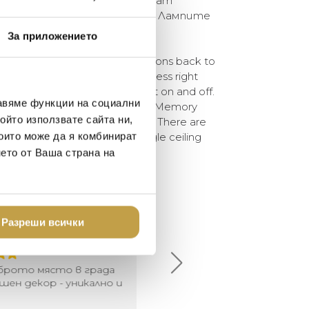
и поставки, които позволяват
ство лампи на един таван. Лампите
 електрическа крушка.
За приложението
ens the imagination and beckons back to
sion of inflated balloons is flawless right
which serves to switch the light on and off.
авяме функции на социални
st and most persuasive form. The Memory
ойто използвате сайта ни,
 and wall versions in three sizes. There are
които може да я комбинират
 lights to be combined on a single ceiling
ied with a light source.
нето от Ваша страна на
елина Линковска
Евелина Петкова
Разреши всички
18-08-10
2024-07-16
брото място в града
Хареса ми
шен декор - уникално и
о