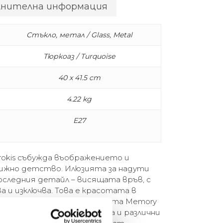
лнителна информация
Стъкло, метал / Glass, Metal
Тюркоаз / Turquoise
40 x 41.5 cm
4.22 kg
E27
rokis събужда въображението и
грижно детство. Илюзията за надути
последния детайл – висящата връв, с
а и изключва. Това е красотата в
бедителна форма. Колекцията Memory
аван и стена в три размера и различни