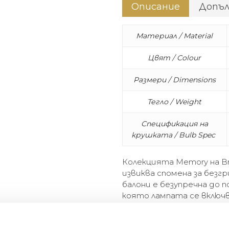
Описание
Допъ
Материал / Material
Цвят / Colour
Размери / Dimensions
Тегло / Weight
Спецификация на
крушката / Bulb Spec
Колекцията Memory на B
извиква спомена за без
балони е безупречна до 
която лампата се включв
нейната най-проста и у
се състои от лампи за т