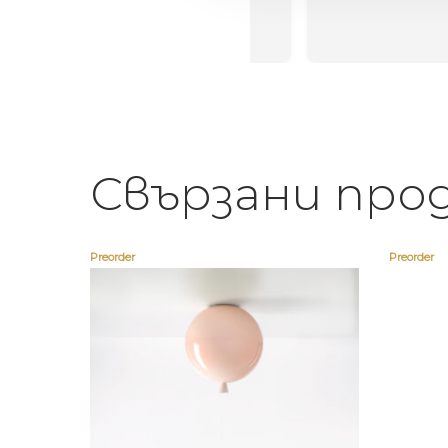
егантен подарък
Свързани про
Preorder
Preorder