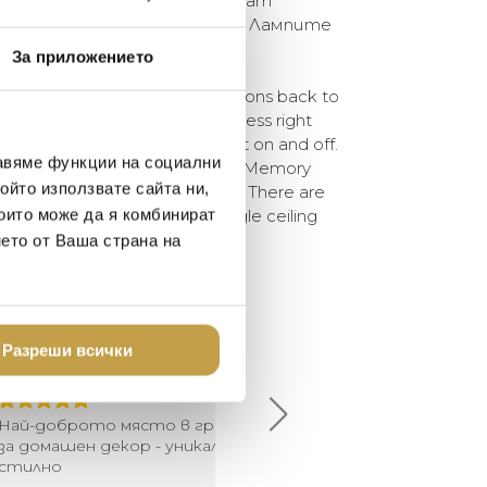
и поставки, които позволяват
ство лампи на един таван. Лампите
 електрическа крушка.
За приложението
ens the imagination and beckons back to
sion of inflated balloons is flawless right
which serves to switch the light on and off.
авяме функции на социални
st and most persuasive form. The Memory
ойто използвате сайта ни,
 and wall versions in three sizes. There are
които може да я комбинират
 lights to be combined on a single ceiling
ied with a light source.
нето от Ваша страна на
елина Линковска
Евелина Петкова
Разреши всички
18-08-10
2024-07-16
брото място в града
Хареса ми
шен декор - уникално и
о