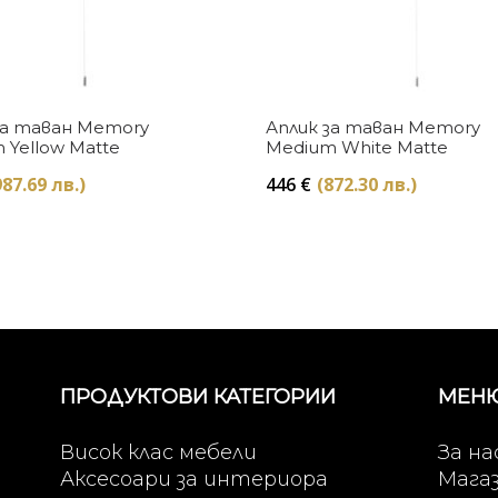
Купи
Купи
за таван Memory
Аплик за таван Memory
 Yellow Matte
Medium White Matte
987.69 лв.)
446
€
(872.30 лв.)
ПРОДУКТОВИ КАТЕГОРИИ
МЕН
Висок клас мебели
За на
Аксесоари за интериора
Мага