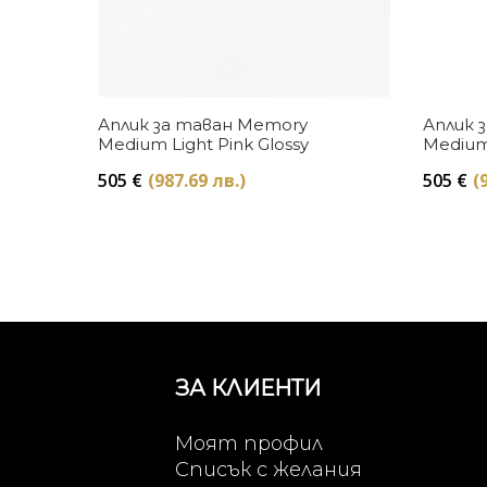
Купи
Аплик за таван Memory
Аплик 
Medium Light Pink Glossy
Medium
505
€
(987.69 лв.)
505
€
(
ЗА КЛИЕНТИ
Моят профил
Списък с желания