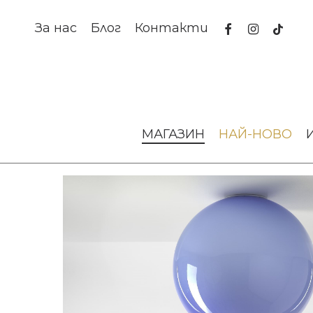
Skip
to
facebook
instagram
tiktok
За нас
Блог
Контакти
main
content
Начало
Осветление
Аплици за стена и таван
АП
МАГАЗИН
НАЙ-НОВО