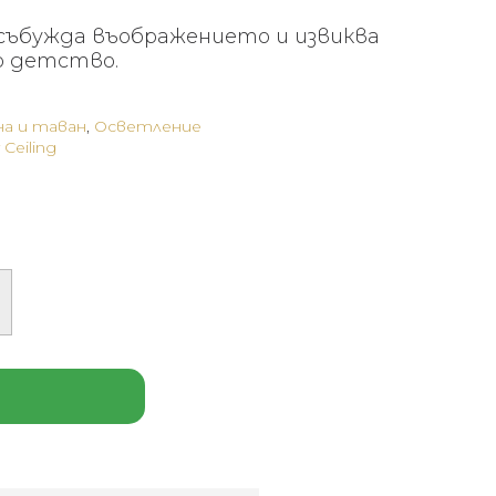
събужда въображението и извиква
о детство.
на и таван
,
Осветление
Ceiling