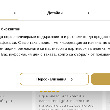
цветове. Предлагат се 
комбинирането на множе
Memory се предлагат без
Детайли
The Memory collection awak
a carefree childhood. The illu
 бисквитки
down to the dangling string, 
да персонализираме съдържанието и рекламите, да предост
This is beauty in its simple
афика си. Също така споделяме информация за начина, по к
collection consists of ceiling
ни медии, рекламните си партньори и партньори за анализ, 
also sets that allow multiple
canopy. Memory are not suppl
т Вас информация или с такава, която са събрали от ползва
Иван Иванов
Ив
Персонализация
2020-05-20
20
Един магазин за красив и
Най-до
елегантен дом. В него ще
за дома
намерите всичко, което ще
стилн