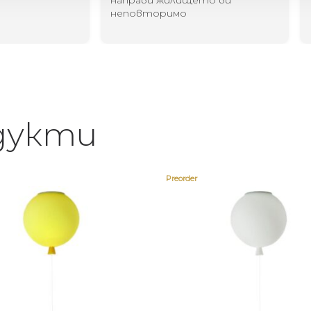
направи жилището ви
неповторимо
дукти
Preorder