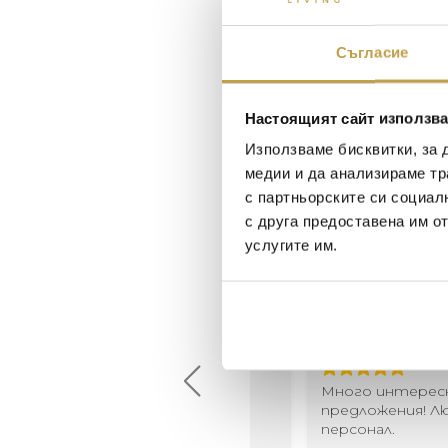
Съгласие
Настоящият сайт използва
Използваме бисквитки, за 
медии и да анализираме тр
с партньорските си социал
с друга предоставена им о
услугите им.
Maxim Behar
Георги Питов
2022-06-18
2021-06-01
й-доброто място за
Много интересни
иятна атмосфера на
предложения! Любезен
щата ви или просто за
персонал.