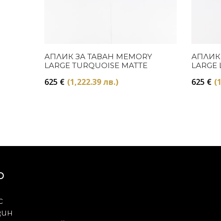
Купи
АПЛИК ЗА ТАВАН MEMORY
АПЛИК
LARGE TURQUOISE MATTE
LARGE 
625
€
(1,222.39 лв.)
625
€
(
Ю
с
зин