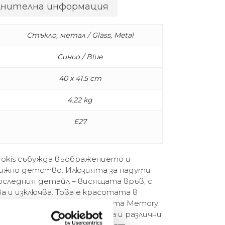
лнителна информация
Стъкло, метал / Glass, Metal
Синьо / Blue
40 x 41.5 cm
4.22 kg
E27
rokis събужда въображението и
грижно детство. Илюзията за надути
последния детайл – висящата връв, с
а и изключва. Това е красотата в
бедителна форма. Колекцията Memory
аван и стена в три размера и различни