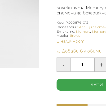
Колекцията Memory 
спомена за безгрижн
Код:
PC00876_012
Категории:
Аплици за сте
Етикети:
Memory
,
Memory 
Марка:
Brokis
В наличност
Добави в любими
КУПИ