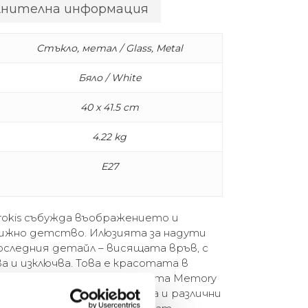
лнителна информация
Стъкло, метал / Glass, Metal
Бяло / White
40 x 41.5 cm
4.22 kg
E27
rokis събужда въображението и
грижно детство. Илюзията за надути
последния детайл – висящата връв, с
а и изключва. Това е красотата в
бедителна форма. Колекцията Memory
аван и стена в три размера и различни