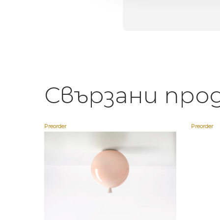
егантен подарък
Свързани про
Preorder
Preorder