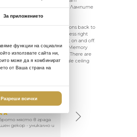
и поставки, които позволяват
ство лампи на един таван. Лампите
 електрическа крушка.
За приложението
ens the imagination and beckons back to
sion of inflated balloons is flawless right
which serves to switch the light on and off.
авяме функции на социални
st and most persuasive form. The Memory
ойто използвате сайта ни,
 and wall versions in three sizes. There are
които може да я комбинират
 lights to be combined on a single ceiling
ied with a light source.
нето от Ваша страна на
елина Линковска
Евелина Петкова
Разреши всички
18-08-10
2024-07-16
брото място в града
Хареса ми
шен декор - уникално и
о