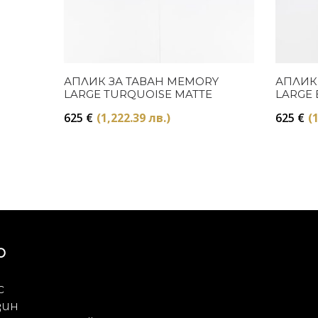
Купи
АПЛИК ЗА ТАВАН MEMORY
АПЛИК
LARGE TURQUOISE MATTE
LARGE 
625
€
(1,222.39 лв.)
625
€
(
Ю
с
зин