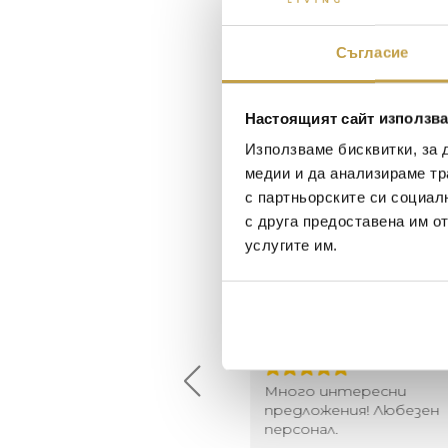
Съгласие
Настоящият сайт използва
Използваме бисквитки, за 
медии и да анализираме тр
с партньорските си социал
с друга предоставена им о
услугите им.
Maxim Behar
Георги Питов
2022-06-18
2021-06-01
й-доброто място за
Много интересни
иятна атмосфера на
предложения! Любезен
щата ви или просто за
персонал.