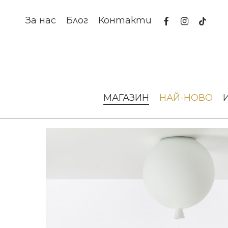
Skip
to
facebook
instagram
tiktok
За нас
Блог
Контакти
main
content
Начало
Осветление
Аплици за стена и таван
АП
МАГАЗИН
НАЙ-НОВО