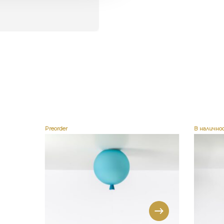
Preorder
В налично