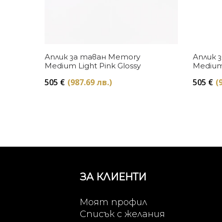
Купи
Аплик за таван Memory
Аплик 
Medium Light Pink Glossy
Medium
505
€
(987.69 лв.)
505
€
(
ЗА КЛИЕНТИ
Моят профил
Списък с желания