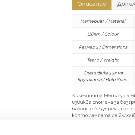
Описание
Допъ
Материал / Material
Цвят / Colour
Размери / Dimensions
Тегло / Weight
Спецификация на
крушката / Bulb Spec
Колекцията Memory на B
извиква спомена за без
балони е безупречна до 
която лампата се включв
нейната най-проста и у
се състои от лампи за т