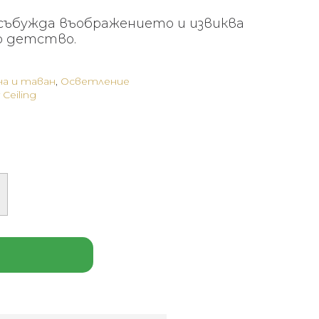
събужда въображението и извиква
о детство.
на и таван
,
Осветление
Ceiling