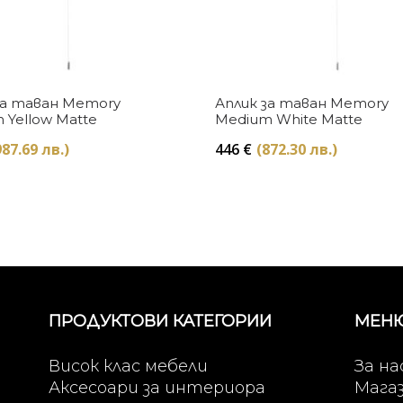
Купи
Купи
за таван Memory
Аплик за таван Memory
 Yellow Matte
Medium White Matte
987.69 лв.)
446
€
(872.30 лв.)
ПРОДУКТОВИ КАТЕГОРИИ
МЕН
Висок клас мебели
За на
Аксесоари за интериора
Мага