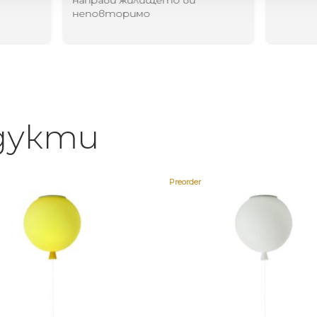
направи жилището ви
неповторимо
дукти
Preorder