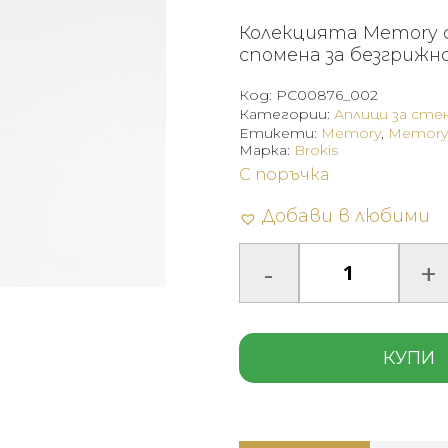
Колекцията Memory 
спомена за безгрижн
Код:
PC00876_002
Категории:
Аплици за сте
Етикети:
Memory
,
Memory 
Марка:
Brokis
С поръчка
Добави в любими
КУПИ