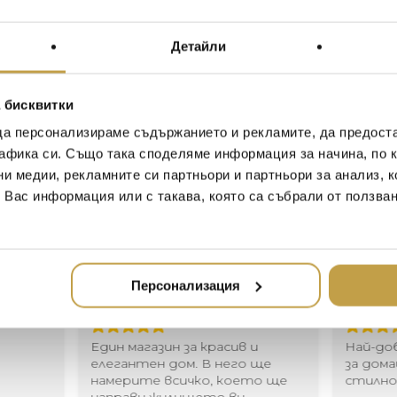
цветове. Предлагат се 
комбинирането на множе
Memory се предлагат без
Детайли
The Memory collection awak
a carefree childhood. The illu
 бисквитки
down to the dangling string, 
да персонализираме съдържанието и рекламите, да предост
This is beauty in its simple
афика си. Също така споделяме информация за начина, по к
collection consists of ceiling
ни медии, рекламните си партньори и партньори за анализ, 
also sets that allow multiple
canopy. Memory are not suppl
т Вас информация или с такава, която са събрали от ползва
Иван Иванов
Ив
Персонализация
2020-05-20
20
Един магазин за красив и
Най-до
елегантен дом. В него ще
за дома
намерите всичко, което ще
стилн