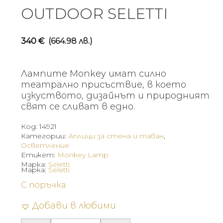
OUTDOOR SELETTI
340
€
(664.98 лв.)
Лампите Monkey имат силно
театрално присъствие, в което
изкуството, дизайнът и природният
свят се сливат в едно.
Код:
14921
Категории:
Аплици за стена и таван
,
Осветление
Етикет:
Monkey Lamp
Марка:
Seletti
Марка:
Seletti
С поръчка
Добави в любими