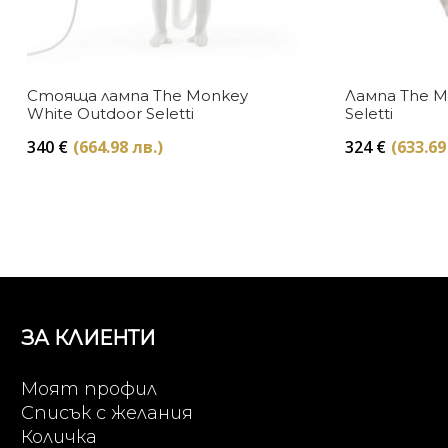
Стояща лампа The Monkey
Лампа The M
White Outdoor Seletti
Seletti
340
€
(664.98 лв.)
324
€
(633.69
ЗА КЛИЕНТИ
Моят профил
Списък с желания
Количка