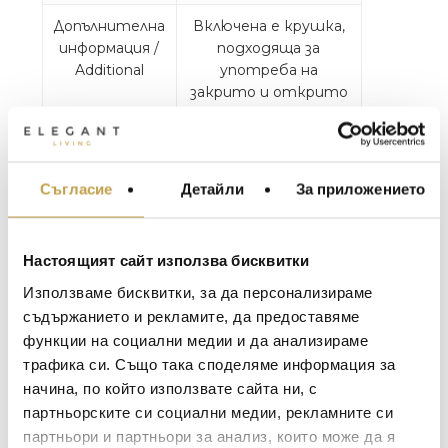
Допълнителна
Включена е крушка,
информация /
подходяща за
Additional
употреба на
закрито и открито
Led Light Bulb
included, Outdoor
proof
Съгласие
Детайли
За приложението
МЕБЕЛИ ЗА ДОМА И
Спецификация
230V – 50 Hz – E14 –
ОФИСА
на крушката /
2W – 350 Lumen
Bulb
ОСВЕТЛЕНИЕ
Настоящият сайт използва бисквитки
LALIQUE
АКСЕСОАРИ ЗА ИНТ
Използваме бисквитки, за да персонализираме
Луди и диви, лампите – животни от
BACCARAT
ЗА МАСАТА
съдържанието и рекламите, да предоставяме
серията Monkey на дизайнера Marcantonio
функции на социални медии и да анализираме
могат да се катерят по стената ви, да
TOM DIXON
ТЕКСТИЛ ЗА ДОМА
висят смело от тавана или да се
трафика си. Също така споделяме информация за
MICHAEL ARAM
АРОМАТИ ЗА ДОМА
настанят удобно на някоя етажерка или
начина, по който използвате сайта ни, с
нощно шкафче. Лампите Monkey имат
ASSOULINE
партньорските си социални медии, рекламните си
ИЗКУСТВО И КНИГИ
силно театрално присъствие, в което
партньори и партньори за анализ, които може да я
SELETTI