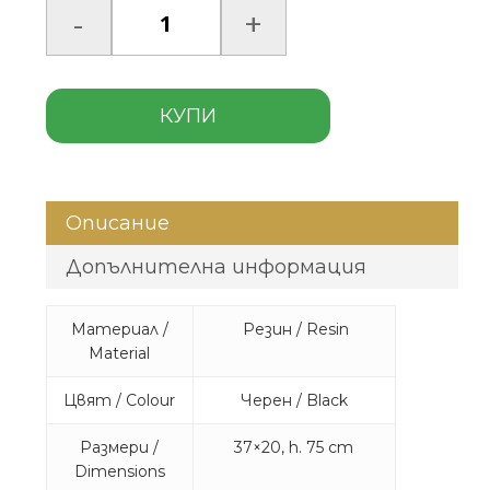
КУПИ
Описание
Допълнителна информация
Материал /
Резин / Resin
Material
Цвят / Colour
Черен / Black
Размери /
37×20, h. 75 cm
Dimensions