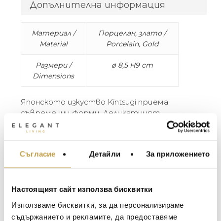
Допълнителна информация
Материал /
Порцелан, злато /
Material
Porcelain, Gold
Размери /
ø 8,5 H9 cm
Dimensions
Японското изкуство Kintsugi приема
съвременни форми. Деликатният
порцелан е украсен и обогатен със златни
фрагменти, част от колекция
очарователни и неочаквани композиции.
Съгласие
Детайли
За приложението
МЕБЕЛИ ЗА ДОМА И
ОФИСА
Kintsugi Japanese art assumes contemporary
shapes. The delicate porcelain is glorified and
ОСВЕТЛЕНИЕ
enriched with gold fragments for a tableware
Настоящият сайт използва бисквитки
LALIQUE
АКСЕСОАРИ ЗА ИНТ
collection made of charming and unexpected
Използваме бисквитки, за да персонализираме
compositions.
BACCARAT
ЗА МАСАТА
съдържанието и рекламите, да предоставяме