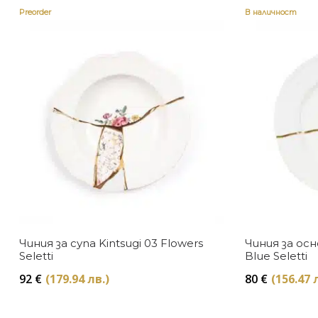
Preorder
В наличност
Чиния за супа Kintsugi 03 Flowers
Чиния за осн
Seletti
Blue Seletti
92
€
(179.94 лв.)
80
€
(156.47 