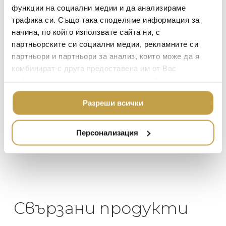
функции на социални медии и да анализираме
TOM DIXON
ТЕКСТИЛ ЗА ДОМА
трафика си. Също така споделяме информация за
MICHAEL ARAM
АРОМАТИ ЗА ДОМА
начина, по който използвате сайта ни, с
ASSOULINE
партньорските си социални медии, рекламните си
ИЗКУСТВО И КНИГИ
Георги Питов
Ива
партньори и партньори за анализ, които може да я
SELETTI
2021-06-01
202
ВИСОК КЛАС МЕБЕЛ
комбинират с друга предоставена им от Вас
L’OBJET
информация или с такава, която са събрали от
ЛУКСОЗНИ ГРАДИН
 за
Много интересни
Един маг
МЕБЕЛИ
ползването от Ваша страна на услугите им.
DOLCE & GABBANA C
 на
предложения! Любезен
елегант
Разреши всички
то за
персонал.
намерит
ПОДАРЪЦИ
ETHNICRAFT
направи
НАМАЛЕНИЕ
неповт
ZUIVER
Персонализация
DUTCHBONE
Свързани продукти