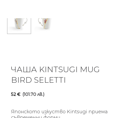
ЧАША KINTSUGI MUG
BIRD SELETTI
52
€
(101.70 лв.)
Японското изкуство Kintsugi приема
съвременни форми.