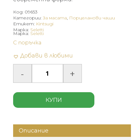
Код:
09653
Категории:
За масата
,
Порцеланови чаши
Етикет:
Kintsugi
Марка:
Seletti
Марка:
Seletti
С поръчка
Добави в любими
КУПИ
Описание